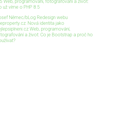
.5 Web, programování, fotografování a život
:
o už víme o PHP 8.5
osef Němec/bLog Redesign webu
veproperty.cz: Nová identita jako
ejlepsiplneni.cz Web, programování,
otografování a život
:
Co je Bootstrap a proč ho
oužívat?