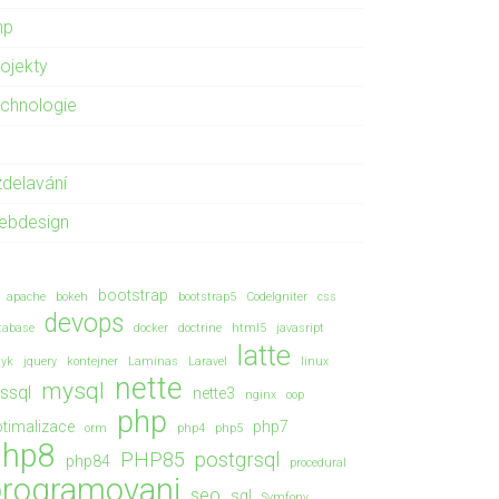
hp
rojekty
echnologie
zdelavání
ebdesign
bootstrap
apache
bokeh
bootstrap5
CodeIgniter
css
devops
tabase
docker
doctrine
html5
javasript
latte
zyk
jquery
kontejner
Laminas
Laravel
linux
nette
mysql
ssql
nette3
nginx
oop
php
timalizace
php7
orm
php4
php5
php8
PHP85
postgrsql
php84
procedural
programovani
seo
sql
Symfony