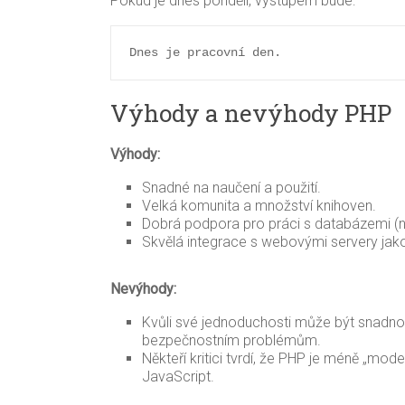
Pokud je dnes pondělí, výstupem bude:
Dnes je pracovní den.
Výhody a nevýhody PHP
Výhody:
Snadné na naučení a použití.
Velká komunita a množství knihoven.
Dobrá podpora pro práci s databázemi (
Skvělá integrace s webovými servery jak
Nevýhody:
Kvůli své jednoduchosti může být snadn
bezpečnostním problémům.
Někteří kritici tvrdí, že PHP je méně „mode
JavaScript.