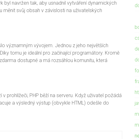
k byl navržen tak, aby usnadnil vytváření dynamických
d
měnit svůj obsah v závislosti na uživatelských
b
c
ošlo významným vývojem. Jednou z jeho největších
d
 Díky tomu je ideální pro začínající programátory. Kromě
d
 zdarma dostupné a má rozsáhlou komunitu, která
f
f
h
 v prohlížeči, PHP běží na serveru. Když uživatel požádá
pracuje a výsledný výstup (obvykle HTML) odešle do
ja
m
m
n