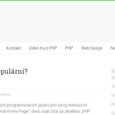
Kontakt
Video Kurz PHP
PHP
Web Design
Ne
opulární?
Š
(
T
bdesign
Vi
P
jších programovacích jazyků pro vývoj webových
al Home Page“, dnes však stojí za zkratkou „PHP:
C