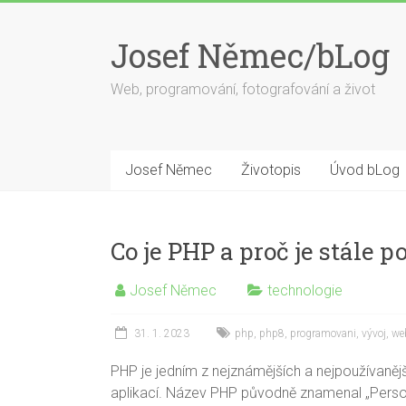
Skip
to
Josef Němec/bLog
content
Web, programování, fotografování a život
Josef Němec
Životopis
Úvod bLog
Co je PHP a proč je stále p
Josef Němec
technologie
31. 1. 2023
php
,
php8
,
programovani
,
vývoj
,
we
PHP je jedním z nejznámějších a nejpoužívaně
aplikací. Název PHP původně znamenal „Person