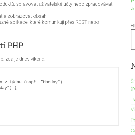
duktů, spravovat uživatelské účty nebo zpracovávat
vi
t a zobrazovat obsah.
ůzné aplikace, které komunikují přes REST nebo
H
tí PHP
e, zda je dnes víkend:
Š
n v týdnu (např. "Monday")

day") {

(
T
Vi
P
C