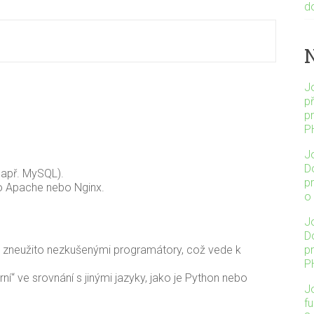
d
J
p
p
P
J
Do
např. MySQL).
p
o Apache nebo Nginx.
o
J
Do
o zneužito nezkušenými programátory, což vede k
p
P
rní“ ve srovnání s jinými jazyky, jako je Python nebo
J
f