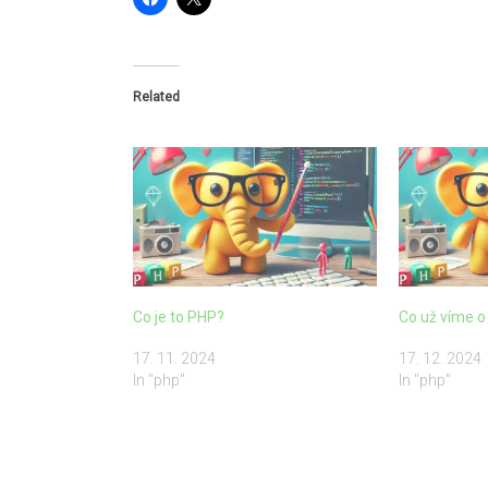
Related
Co je to PHP?
Co už víme o
17. 11. 2024
17. 12. 2024
In "php"
In "php"