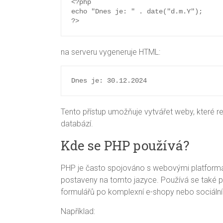
<?php

echo "Dnes je: " . date("d.m.Y");

?>
na serveru vygeneruje HTML:
Dnes je: 30.12.2024
Tento přístup umožňuje vytvářet weby, které rea
databází.
Kde se PHP používá?
PHP je často spojováno s webovými platforma
postaveny na tomto jazyce. Používá se také p
formulářů po komplexní e-shopy nebo sociální 
Například: