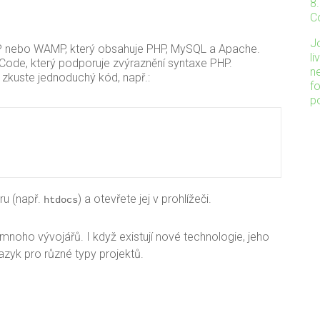
8
C
J
PP nebo WAMP, který obsahuje PHP, MySQL a Apache.
li
S Code, který podporuje zvýraznění syntaxe PHP.
n
 zkuste jednoduchý kód, např.:
f
p
ru (např.
) a otevřete jej v prohlížeči.
htdocs
 mnoho vývojářů. I když existují nové technologie, jeho
jazyk pro různé typy projektů.