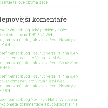
osahuje takové optimalizace
Nejnovější komentáře
osef Němec/bLog Jaké problémy může
řinést přechod na PHP 8.4? Web,
rogramování, fotografování a život
:
Novinky v
HP 8.4
osef Němec/bLog Posunutí verze PHP na 8.4 v
cker kontejneru pro Virtuální azyl Web,
rogramování, fotografování a život
:
Co už víme
 PHP 8.5
osef Němec/bLog Posunutí verze PHP na 8.4 v
cker kontejneru pro Virtuální azyl Web,
rogramování, fotografování a život
:
Novinky v
HP 8.4
osef Němec/bLog Novinky v Nette: Vylepšená
unkcionalita, dokumentace a budoucnost s PHP