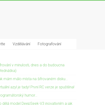
tte
Vzdělávání
Fotografování
ifrování v minulosti, dnes a do budoucna
přednáška)
ak mám málo místa na šifrovaném disku…
rtuální azyl je tady! První RC verze je spuštěna!
rogramátorský humor…
o dělá model DeepSeek-V3 inovativním a jak