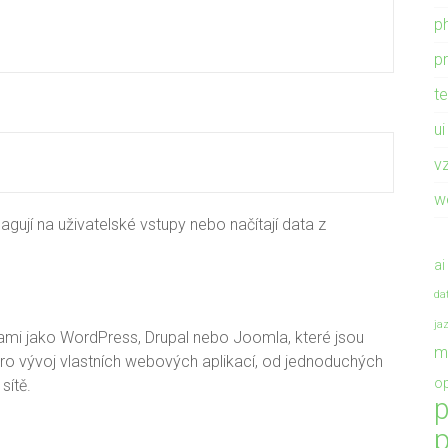
p
p
t
ui
v
w
gují na uživatelské vstupy nebo načítají data z
ai
da
ja
mi jako WordPress, Drupal nebo Joomla, které jsou
m
ro vývoj vlastních webových aplikací, od jednoduchých
op
sítě.