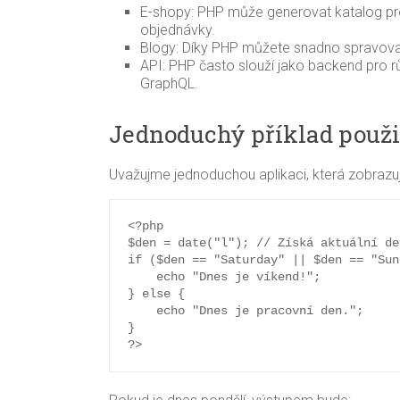
E-shopy: PHP může generovat katalog pro
objednávky.
Blogy: Díky PHP můžete snadno spravova
API: PHP často slouží jako backend pro r
GraphQL.
Jednoduchý příklad použi
Uvažujme jednoduchou aplikaci, která zobrazuj
<?php

$den = date("l"); // Získá aktuální de
if ($den == "Saturday" || $den == "Sun
    echo "Dnes je víkend!";

} else {

    echo "Dnes je pracovní den.";

}

?>