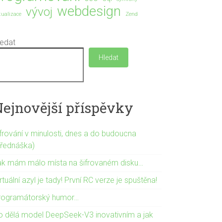
webdesign
vývoj
rtualizace
Zend
ledat
Hledat
Nejnovější příspěvky
ifrování v minulosti, dnes a do budoucna
přednáška)
ak mám málo místa na šifrovaném disku…
rtuální azyl je tady! První RC verze je spuštěna!
rogramátorský humor…
o dělá model DeepSeek-V3 inovativním a jak