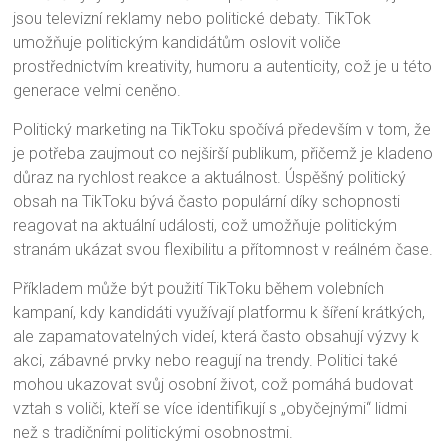
jsou televizní reklamy nebo politické debaty. TikTok
umožňuje politickým kandidátům oslovit voliče
prostřednictvím kreativity, humoru a autenticity, což je u této
generace velmi ceněno.
Politický marketing na TikToku spočívá především v tom, že
je potřeba zaujmout co nejširší publikum, přičemž je kladeno
důraz na rychlost reakce a aktuálnost. Úspěšný politický
obsah na TikToku bývá často populární díky schopnosti
reagovat na aktuální události, což umožňuje politickým
stranám ukázat svou flexibilitu a přítomnost v reálném čase.
Příkladem může být použití TikToku během volebních
kampaní, kdy kandidáti využívají platformu k šíření krátkých,
ale zapamatovatelných videí, která často obsahují výzvy k
akci, zábavné prvky nebo reagují na trendy. Politici také
mohou ukazovat svůj osobní život, což pomáhá budovat
vztah s voliči, kteří se více identifikují s „obyčejnými“ lidmi
než s tradičními politickými osobnostmi.