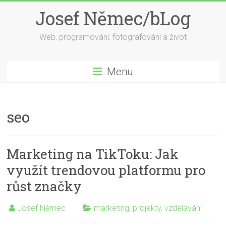
Skip
Josef Němec/bLog
to
content
Web, programování, fotografování a život
Menu
seo
Marketing na TikToku: Jak
využít trendovou platformu pro
růst značky
Josef Němec
marketing
,
projekty
,
vzdelavání