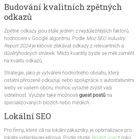
Budování kvalitních zpětných
odkazů
Zpětné odkazy jsou stále jedním z nejdůležitějších faktorů
hodnocení v Google algoritmu. Podle
Moz SEO Industry
Report 2024
je klíčové získávat odkazy z relevantních a
důvěryhodných stránek. Místo kvantity byste se měli zaměřit
na kvalitu odkazů.
Strategie, jako je vytváření hodnotného obsahu, který
ostatní přirozeně odkazují, nebo spolupráce s autoritativními
weby ve vašem oboru, mohou výrazně zvýšit vaši
viditelnost. Využijte také možnosti
guest postů
na
specializovaných blozích nebo médiích.
Lokální SEO
Pro firmy, které cílí na lokální zákazníky, je optimalizace pro
lokální vyhledávání klíčová. Podle studie
BrightLocal
z roku