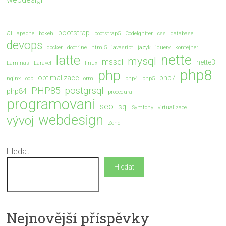
ai
bootstrap
apache
bokeh
bootstrap5
CodeIgniter
css
database
devops
docker
doctrine
html5
javasript
jazyk
jquery
kontejner
nette
latte
mysql
mssql
nette3
Laminas
Laravel
linux
php8
php
optimalizace
php7
nginx
oop
orm
php4
php5
PHP85
postgrsql
php84
procedural
programovani
seo
sql
Symfony
virtualizace
webdesign
vývoj
Zend
Hledat
Hledat
Nejnovější příspěvky