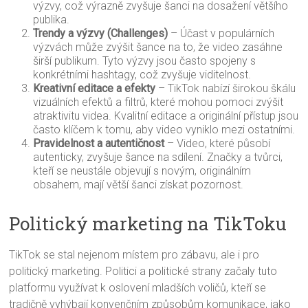
výzvy, což výrazně zvyšuje šanci na dosažení většího
publika.
Trendy a výzvy (Challenges)
– Účast v populárních
výzvách může zvýšit šance na to, že video zasáhne
širší publikum. Tyto výzvy jsou často spojeny s
konkrétními hashtagy, což zvyšuje viditelnost.
Kreativní editace a efekty
– TikTok nabízí širokou škálu
vizuálních efektů a filtrů, které mohou pomoci zvýšit
atraktivitu videa. Kvalitní editace a originální přístup jsou
často klíčem k tomu, aby video vyniklo mezi ostatními.
Pravidelnost a autentičnost
– Video, které působí
autenticky, zvyšuje šance na sdílení. Značky a tvůrci,
kteří se neustále objevují s novým, originálním
obsahem, mají větší šanci získat pozornost.
Politický marketing na TikToku
TikTok se stal nejenom místem pro zábavu, ale i pro
politický marketing. Politici a politické strany začaly tuto
platformu využívat k oslovení mladších voličů, kteří se
tradičně vyhýbají konvenčním způsobům komunikace, jako