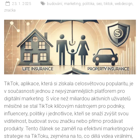
23. 1. 2025
budování
,
marketing
,
politika
,
seo
,
tiktok
,
webdesign
,
značka
TikTok, aplikace, která si získala celosvětovou popularitu, je
v současnosti jednou z nejvýznamnějších platforem pro
digitální marketing. S více než miliardou aktivních uživatelů
měsíčně se stal TikTok klíčovým nástrojem pro podniky,
influencery, politiky i jednotlivce, kteří se snaží zvýšit svou
viditelnost, budovat svou značku nebo přímo prodávat
produkty. Tento článek se zaměří na efektivní marketingové
strategie na TikToku, zejména na to, co dělá videa virálními,