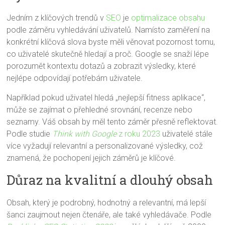
Jedním z klíčových trendů v
SEO
je
optimalizace obsahu
podle záměru vyhledávání uživatelů. Namísto zaměření na
konkrétní klíčová slova byste měli věnovat pozornost tomu,
co uživatelé skutečně hledají a proč. Google se snaží lépe
porozumět kontextu dotazů a zobrazit výsledky, které
nejlépe odpovídají potřebám uživatele.
Například pokud uživatel hledá „nejlepší fitness aplikace“,
může se zajímat o přehledné srovnání, recenze nebo
seznamy. Váš obsah by měl tento záměr přesně reflektovat.
Podle studie
Think with Google
z roku 2023
uživatelé stále
více vyžadují relevantní a personalizované výsledky, což
znamená, že pochopení jejich záměrů je klíčové.
Důraz na kvalitní a dlouhý obsah
Obsah, který je podrobný, hodnotný a relevantní, má lepší
šanci zaujmout nejen čtenáře, ale také vyhledávače. Podle