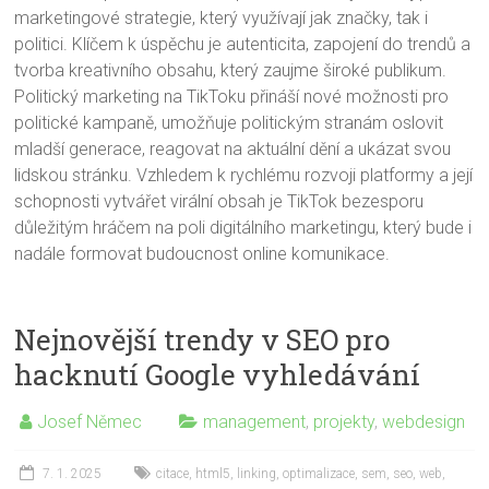
marketingové strategie, který využívají jak značky, tak i
politici. Klíčem k úspěchu je autenticita, zapojení do trendů a
tvorba kreativního obsahu, který zaujme široké publikum.
Politický marketing na TikToku přináší nové možnosti pro
politické kampaně, umožňuje politickým stranám oslovit
mladší generace, reagovat na aktuální dění a ukázat svou
lidskou stránku. Vzhledem k rychlému rozvoji platformy a její
schopnosti vytvářet virální obsah je TikTok bezesporu
důležitým hráčem na poli digitálního marketingu, který bude i
nadále formovat budoucnost online komunikace.
Nejnovější trendy v SEO pro
hacknutí Google vyhledávání
Josef Němec
management
,
projekty
,
webdesign
7. 1. 2025
citace
,
html5
,
linking
,
optimalizace
,
sem
,
seo
,
web
,