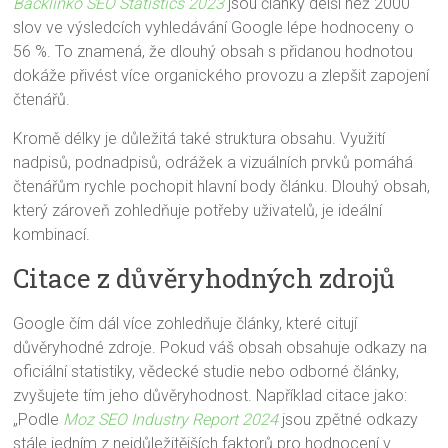
Backlinko SEO Statistics 2023
jsou články delší než 2000
slov ve výsledcích vyhledávání Google lépe hodnoceny o
56 %. To znamená, že dlouhý obsah s přidanou hodnotou
dokáže přivést více organického provozu a zlepšit zapojení
čtenářů.
Kromě délky je důležitá také struktura obsahu. Využití
nadpisů, podnadpisů, odrážek a vizuálních prvků pomáhá
čtenářům rychle pochopit hlavní body článku. Dlouhý obsah,
který zároveň zohledňuje potřeby uživatelů, je ideální
kombinací.
Citace z důvěryhodných zdrojů
Google čím dál více zohledňuje články, které citují
důvěryhodné zdroje. Pokud váš obsah obsahuje odkazy na
oficiální statistiky, vědecké studie nebo odborné články,
zvyšujete tím jeho důvěryhodnost. Například citace jako:
„Podle
Moz SEO Industry Report 2024
jsou zpětné odkazy
stále jedním z nejdůležitějších faktorů pro hodnocení v