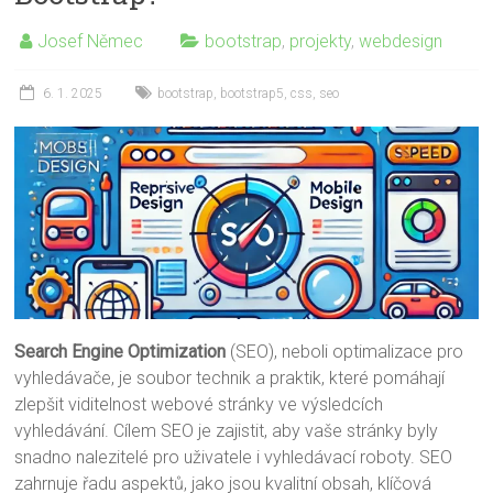
Josef Němec
bootstrap
,
projekty
,
webdesign
6. 1. 2025
bootstrap
,
bootstrap5
,
css
,
seo
Search Engine Optimization
(SEO), neboli optimalizace pro
vyhledávače, je soubor technik a praktik, které pomáhají
zlepšit viditelnost webové stránky ve výsledcích
vyhledávání. Cílem SEO je zajistit, aby vaše stránky byly
snadno nalezitelé pro uživatele i vyhledávací roboty. SEO
zahrnuje řadu aspektů, jako jsou kvalitní obsah, klíčová