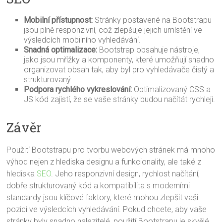
Mobilní přístupnost:
Stránky postavené na Bootstrapu
jsou plně responzivní, což zlepšuje jejich umístění ve
výsledcích mobilního vyhledávání.
Snadná optimalizace:
Bootstrap obsahuje nástroje,
jako jsou mřížky a komponenty, které umožňují snadno
organizovat obsah tak, aby byl pro vyhledávače čistý a
strukturovaný.
Podpora rychlého vykreslování:
Optimalizovaný CSS a
JS kód zajistí, že se vaše stránky budou načítát rychleji.
Závěr
Použití Bootstrapu pro tvorbu webových stránek má mnoho
výhod nejen z hlediska designu a funkcionality, ale také z
hlediska
SEO
. Jeho responzivní design, rychlost načítání,
dobře strukturovaný kód a kompatibilita s moderními
standardy jsou klíčové faktory, které mohou zlepšit vaši
pozici ve výsledcích vyhledávání. Pokud chcete, aby vaše
stránky byly snadno nalezitelé, použití Bootstrapu je skvělé