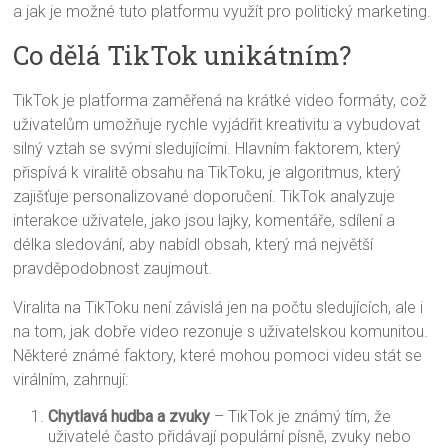
a jak je možné tuto platformu využít pro politický marketing.
Co dělá TikTok unikátním?
TikTok je platforma zaměřená na krátké video formáty, což
uživatelům umožňuje rychle vyjádřit kreativitu a vybudovat
silný vztah se svými sledujícími. Hlavním faktorem, který
přispívá k viralitě obsahu na TikToku, je algoritmus, který
zajišťuje personalizované doporučení. TikTok analyzuje
interakce uživatele, jako jsou lajky, komentáře, sdílení a
délka sledování, aby nabídl obsah, který má největší
pravděpodobnost zaujmout.
Viralita na TikToku není závislá jen na počtu sledujících, ale i
na tom, jak dobře video rezonuje s uživatelskou komunitou.
Některé známé faktory, které mohou pomoci videu stát se
virálním, zahrnují:
Chytlavá hudba a zvuky
– TikTok je známý tím, že
uživatelé často přidávají populární písně, zvuky nebo