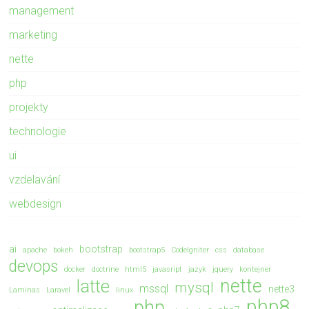
management
marketing
nette
php
projekty
technologie
ui
vzdelavání
webdesign
ai
bootstrap
apache
bokeh
bootstrap5
CodeIgniter
css
database
devops
docker
doctrine
html5
javasript
jazyk
jquery
kontejner
nette
latte
mysql
mssql
nette3
Laminas
Laravel
linux
php8
php