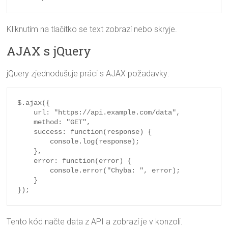
Kliknutím na tlačítko se text zobrazí nebo skryje.
AJAX s jQuery
jQuery zjednodušuje práci s AJAX požadavky:
$.ajax({

    url: "https://api.example.com/data",

    method: "GET",

    success: function(response) {

        console.log(response);

    },

    error: function(error) {

        console.error("Chyba: ", error);

    }

});
Tento kód načte data z API a zobrazí je v konzoli.