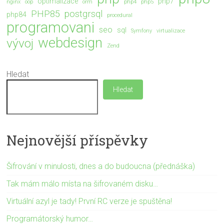
optimalizace
php7
nginx
oop
orm
php4
php5
PHP85
postgrsql
php84
procedural
programovani
seo
sql
Symfony
virtualizace
webdesign
vývoj
Zend
Hledat
Hledat
Nejnovější příspěvky
Šifrování v minulosti, dnes a do budoucna (přednáška)
Tak mám málo místa na šifrovaném disku…
Virtuální azyl je tady! První RC verze je spuštěna!
Programátorský humor…