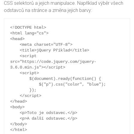
CSS selektorů a jejich manipulace. Například výběr všech
odstavců na stránce a změna jejich barvy:
<!DOCTYPE html>

<html lang="cs">

<head>

    <meta charset="UTF-8">

    <title>jQuery Příklad</title>

    <script 
src="https://code.jquery.com/jquery-
3.6.0.min.js"></script>

    <script>

        $(document).ready(function() {

            $("p").css("color", "blue");

        });

    </script>

</head>

<body>

    <p>Toto je odstavec.</p>

    <p>A další odstavec.</p>

</body>

</html>