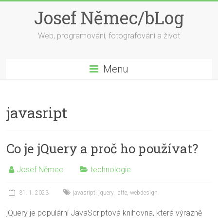
Skip
Josef Němec/bLog
to
content
Web, programování, fotografování a život
Menu
javasript
Co je jQuery a proč ho používat?
Josef Němec
technologie
31. 1. 2023
javasript
,
jquery
,
latte
,
webdesign
jQuery je populární JavaScriptová knihovna, která výrazně