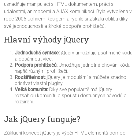
usnadňuje manipulaci s HTML dokumentem, práci s
událostmi, animacemi a AJAX komunikací. Byla vytvořena v
roce 2006 Johnem Resigem a rychle si získala oblibu díky
své jednoduchosti a široké podpoře prohlížečů.
Hlavní výhody jQuery
Jednoduchá syntaxe:
jQuery umožňuje psát méně kódu
a dosáhnout více.
Podpora prohlížečů:
Umožňuje jednotné chování kódu
napříč různými prohlížeči.
Rozšiřitelnost:
jQuery je modulární a můžete snadno
přidávat vlastní pluginy.
Velká komunita:
Díky své popularitě má jQuery
rozsáhlou komunitu a spoustu dostupných návodů a
rozšíření.
Jak jQuery funguje?
Základní koncept jQuery je výběr HTML elementů pomocí