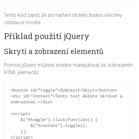
Tento kód zajistí, že po načtení stránky budou všechny
odstavce modré.
Příklad použití jQuery
Skrytí a zobrazení elementů
Pomocí jQuery můžete snadno manipulovat se zobrazením
HTML elementů:
<button id="toggle">Zobrazit/Skryt</button>

<div id="content">Tento text můžete skrývat a 
zobrazovat.</div>

<script>

    $("#toggle").click(function() {

        $("#content").toggle();

    });

</script>