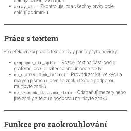
splňuje danou podmínku.
– Zkontroluje, zda všechny prvky pole
array_all
splňují podmínku.
Práce s textem
Pro efektivnější práci s textem byly přidány tyto novinky:
– Rozdělí text na části podle
grapheme_str_split
grafémů, což je užitečné pro unicode texty.
a
– Provádí změnu velkých a
mb_ucfirst
mb_lcfirst
malých písmen u prvního znaku textu s podporou
multibyte znaků.
,
,
– Odstraňují mezery nebo
mb_trim
mb_ltrim
mb_rtrim
jiné znaky z textu s podporou multibyte znaků.
Funkce pro zaokrouhlování