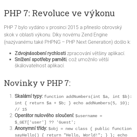
PHP 7: Revoluce ve výkonu
PHP 7 bylo vydáno v prosinci 2015 a přineslo obrovský
skok v oblasti výkonu. Díky novému Zend Engine
(nazývanému také PHPNG – PHP Next Generation) došlo k:
Zdvojnásobení rychlosti
zpracování většiny aplikací.
Snížení spotřeby paměti
, což umožnilo větší
škálovatelnost aplikací.
Novinky v PHP 7:
Skalární typy:
function addNumbers(int $a, int $b): 
int { return $a + $b; } echo addNumbers(5, 10); 
// 15
Operátor nulového sloučení:
$username = 
$_GET['user'] ?? 'Guest';
Anonymní třídy:
$obj = new class { public function 
sayHello() { return "Hello, World!"; } }; echo 