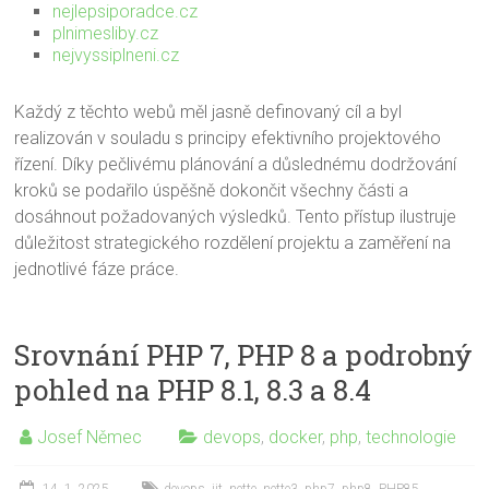
nejlepsiporadce.cz
plnimesliby.cz
nejvyssiplneni.cz
Každý z těchto webů měl jasně definovaný cíl a byl
realizován v souladu s principy efektivního projektového
řízení. Díky pečlivému plánování a důslednému dodržování
kroků se podařilo úspěšně dokončit všechny části a
dosáhnout požadovaných výsledků. Tento přístup ilustruje
důležitost strategického rozdělení projektu a zaměření na
jednotlivé fáze práce.
Srovnání PHP 7, PHP 8 a podrobný
pohled na PHP 8.1, 8.3 a 8.4
Josef Němec
devops
,
docker
,
php
,
technologie
14. 1. 2025
devops
,
jit
,
nette
,
nette3
,
php7
,
php8
,
PHP85
,