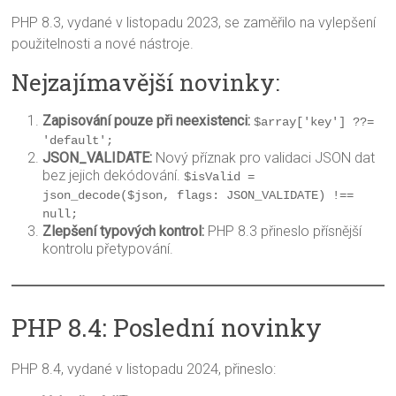
PHP 8.3, vydané v listopadu 2023, se zaměřilo na vylepšení
použitelnosti a nové nástroje.
Nejzajímavější novinky:
Zapisování pouze při neexistenci:
$array['key'] ??= 
'default';
JSON_VALIDATE:
Nový příznak pro validaci JSON dat
bez jejich dekódování.
$isValid = 
json_decode($json, flags: JSON_VALIDATE) !== 
null;
Zlepšení typových kontrol:
PHP 8.3 přineslo přísnější
kontrolu přetypování.
PHP 8.4: Poslední novinky
PHP 8.4, vydané v listopadu 2024, přineslo: