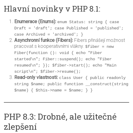
Hlavní novinky v PHP 8.1:
Enumerace (Enums):
enum Status: string { case 
Draft = 'draft'; case Published = 'published'; 
case Archived = 'archived'; }
Asynchronní funkce (Fibers):
Fibers přinášejí možnost
pracovat s kooperativními vlákny.
$fiber = new 
Fiber(function (): void { echo "Fiber 
started\n"; Fiber::suspend(); echo "Fiber 
resumed\n"; }); $fiber->start(); echo "Main 
script\n"; $fiber->resume();
Read-only vlastnosti:
class User { public readonly 
string $name; public function __construct(string 
$name) { $this->name = $name; } }
PHP 8.3: Drobné, ale užitečné
zlepšení