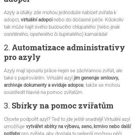
Azyly a útulky zde mohou jednoduše nabízet zvířata k
adopci,
virtuální adopci
nebo do dočasné péče. Kdokoliv
tak může najít svého budoucího chlupatého (nebo jinak
osrstěného, opeřeného či šupinatého) kamaráda!
2.
Automatizace administrativy
pro azyly
Azyly mají spoustu práce nejen se záchrannou zvířat, ale
také s papírováním. Virtuální azyl
jim generuje smlouvy,
archivuje dokumenty a eviduje adopce
, takže se mohou
soustředit hlavně na pomoc zvířatům.
3.
Sbírky na pomoc zvířatům
Chcete podpořit azyl? Teď to jde ještě snadněji! Virtuální azyl
umožňuje
vytvářet sbírky na výbavu, seno, krmivo nebo další
potřeby
pro zvířata, aby dostala tu nejlepší možnou péči.