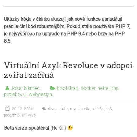
Ukázky kódu v článku ukazují, jak nové funkce usnadňují
práci a činí kód robustnějším. Pokud stále používáte PHP 7,
je nejvyšší čas na upgrade na PHP 8.4 nebo brzy na PHP
8.5.
Virtuální Azyl: Revoluce v adopci
zvířat začíná
Josef Němec
bootstrap
,
docker
,
nette
,
php
,
projekty
,
ui
,
webdesign
30. 12. 2024
devops
,
latte
,
mysql
,
nette
,
nette3
,
php8
,
programovani
,
vývoj
Beta verze spuštěna!
(Hurá!!!)