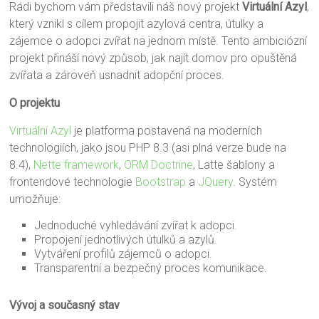
Rádi bychom vám představili náš nový projekt
Virtuální Azyl
,
který vznikl s cílem propojit azylová centra, útulky a
zájemce o adopci zvířat na jednom místě. Tento ambiciózní
projekt přináší nový způsob, jak najít domov pro opuštěná
zvířata a zároveň usnadnit adopční proces.
O projektu
Virtuální Azyl
je platforma postavená na moderních
technologiích, jako jsou PHP 8.3 (asi plná verze bude na
8.4),
Nette framework
,
ORM Doctrine
, Latte šablony a
frontendové technologie
Bootstrap
a
JQuery
. Systém
umožňuje:
Jednoduché vyhledávání zvířat k adopci.
Propojení jednotlivých útulků a azylů.
Vytváření profilů zájemců o adopci.
Transparentní a bezpečný proces komunikace.
Vývoj a současný stav