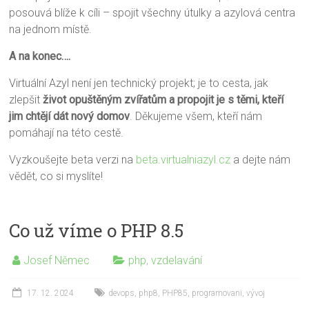
posouvá blíže k cíli – spojit všechny útulky a azylová centra
na jednom místě.
A na konec….
Virtuální Azyl není jen technický projekt; je to cesta, jak
zlepšit
život opuštěným zvířatům a propojit je s těmi, kteří
jim chtějí dát nový domov
. Děkujeme všem, kteří nám
pomáhají na této cestě.
Vyzkoušejte beta verzi na
beta.virtualniazyl.cz
a dejte nám
vědět, co si myslíte!
Co už víme o PHP 8.5
Josef Němec
php
,
vzdelavání
17. 12. 2024
devops
,
php8
,
PHP85
,
programovani
,
vývoj