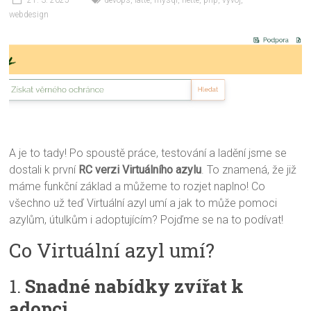
21. 3. 2025
devops
,
latte
,
mysql
,
nette
,
php
,
vývoj
,
webdesign
A je to tady! Po spoustě práce, testování a ladění jsme se
dostali k první
RC verzi Virtuálního azylu
. To znamená, že již
máme funkční základ a můžeme to rozjet naplno! Co
všechno už teď Virtuální azyl umí a jak to může pomoci
azylům, útulkům i adoptujícím? Pojďme se na to podívat!
Co Virtuální azyl umí?
1.
Snadné nabídky zvířat k
adopci