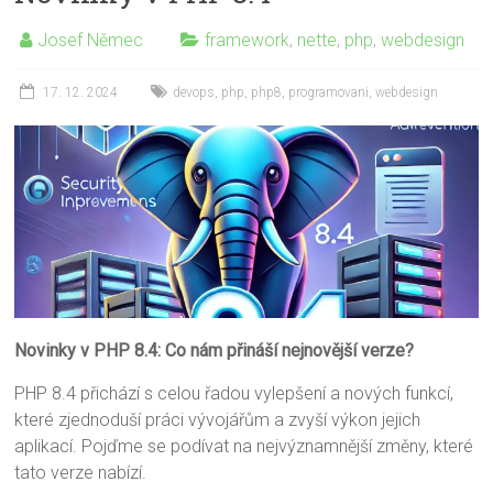
Josef Němec
framework
,
nette
,
php
,
webdesign
17. 12. 2024
devops
,
php
,
php8
,
programovani
,
webdesign
Novinky v PHP 8.4: Co nám přináší nejnovější verze?
PHP 8.4 přichází s celou řadou vylepšení a nových funkcí,
které zjednoduší práci vývojářům a zvyší výkon jejich
aplikací. Pojďme se podívat na nejvýznamnější změny, které
tato verze nabízí.