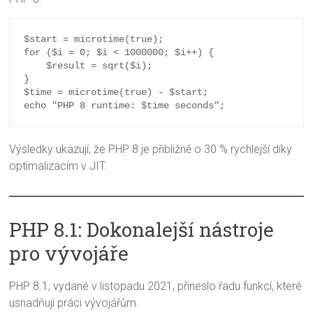
$start = microtime(true);

for ($i = 0; $i < 1000000; $i++) {

    $result = sqrt($i);

}

$time = microtime(true) - $start;

Výsledky ukazují, že PHP 8 je přibližně o 30 % rychlejší díky
optimalizacím v JIT.
PHP 8.1: Dokonalejší nástroje
pro vývojáře
PHP 8.1, vydané v listopadu 2021, přineslo řadu funkcí, které
usnadňují práci vývojářům.