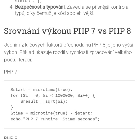
status', };
Bezpečnost a typování:
Zavedla se přísnější kontrola
typů, díky čemuž je kód spolehlivější.
Srovnání výkonu PHP 7 vs PHP 8
Jedním z klíčových faktorů přechodu na PHP 8 je jeho vyšší
výkon. Příklad ukazuje rozdíl v rychlosti zpracování velkého
počtu iterací:
PHP 7:
$start = microtime(true);

for ($i = 0; $i < 1000000; $i++) {

    $result = sqrt($i);

}

$time = microtime(true) - $start;

PHP 8: