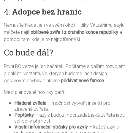
4.
Adopce bez hranic
Nemusíte hledat jen ve svém okolí – díky Virtuálnímu azylu
můžete najít
oblíbené zvíře i z druhého konce republiky
a
pomoci tam, kde je to nejpotřebnější.
Co bude dál?
První RC verze je jen začátek! Počítáme s dalším rozvojem
a dalšími verzemi, ve kterých budeme ladit design,
opravovat chybky a hlavně
přidávat nové funkce
.
Mezi plánované novinky patří:
Hledaná zvířata
– možnost vytvořit inzerát pro
ztracená zvířata.
Poptávky
– azyly budou moci zadat, jaká zvířata jsou
schopny přijmout.
Vlastní informační stránky pro azyly
– každý azyl si
bude moci snadno vytvořit svou prezentaci.