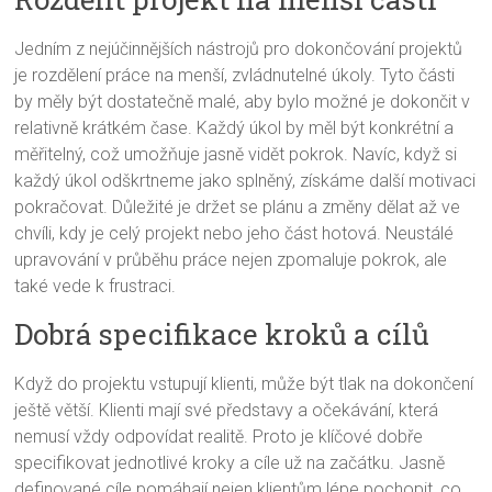
Jedním z nejúčinnějších nástrojů pro dokončování projektů
je rozdělení práce na menší, zvládnutelné úkoly. Tyto části
by měly být dostatečně malé, aby bylo možné je dokončit v
relativně krátkém čase. Každý úkol by měl být konkrétní a
měřitelný, což umožňuje jasně vidět pokrok. Navíc, když si
každý úkol odškrtneme jako splněný, získáme další motivaci
pokračovat. Důležité je držet se plánu a změny dělat až ve
chvíli, kdy je celý projekt nebo jeho část hotová. Neustálé
upravování v průběhu práce nejen zpomaluje pokrok, ale
také vede k frustraci.
Dobrá specifikace kroků a cílů
Když do projektu vstupují klienti, může být tlak na dokončení
ještě větší. Klienti mají své představy a očekávání, která
nemusí vždy odpovídat realitě. Proto je klíčové dobře
specifikovat jednotlivé kroky a cíle už na začátku. Jasně
definované cíle pomáhají nejen klientům lépe pochopit, co