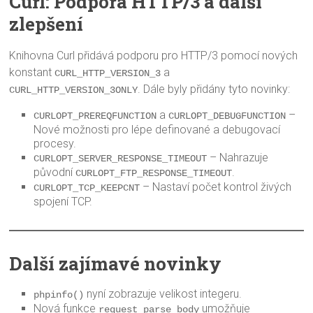
Curl: Podpora HTTP/3 a další
zlepšení
Knihovna Curl přidává podporu pro HTTP/3 pomocí nových
konstant
a
CURL_HTTP_VERSION_3
. Dále byly přidány tyto novinky:
CURL_HTTP_VERSION_3ONLY
a
–
CURLOPT_PREREQFUNCTION
CURLOPT_DEBUGFUNCTION
Nové možnosti pro lépe definované a debugovací
procesy.
– Nahrazuje
CURLOPT_SERVER_RESPONSE_TIMEOUT
původní
.
CURLOPT_FTP_RESPONSE_TIMEOUT
– Nastaví počet kontrol živých
CURLOPT_TCP_KEEPCNT
spojení TCP.
Další zajímavé novinky
nyní zobrazuje velikost integeru.
phpinfo()
Nová funkce
umožňuje
request_parse_body