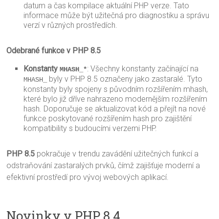
datum a čas kompilace aktuální PHP verze. Tato
informace může být užitečná pro diagnostiku a správu
verzí v různých prostředích.
Odebrané funkce v PHP 8.5
Konstanty
: Všechny konstanty začínající na
MHASH_*
byly v PHP 8.5 označeny jako zastaralé. Tyto
MHASH_
konstanty byly spojeny s původním rozšířením mhash,
které bylo již dříve nahrazeno modernějším rozšířením
hash. Doporučuje se aktualizovat kód a přejít na nové
funkce poskytované rozšířením hash pro zajištění
kompatibility s budoucími verzemi PHP.
PHP 8.5
pokračuje v trendu zavádění užitečných funkcí a
odstraňování zastaralých prvků, čímž zajišťuje moderní a
efektivní prostředí pro vývoj webových aplikací.
Novinky v PHP 8.4