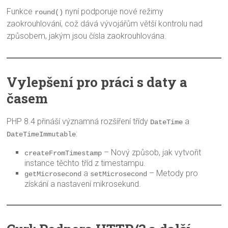
Funkce
nyní podporuje nové režimy
round()
zaokrouhlování, což dává vývojářům větší kontrolu nad
způsobem, jakým jsou čísla zaokrouhlována.
Vylepšení pro práci s daty a
časem
PHP 8.4 přináší významná rozšíření třídy
a
DateTime
:
DateTimeImmutable
– Nový způsob, jak vytvořit
createFromTimestamp
instance těchto tříd z timestampu.
a
– Metody pro
getMicrosecond
setMicrosecond
získání a nastavení mikrosekund.