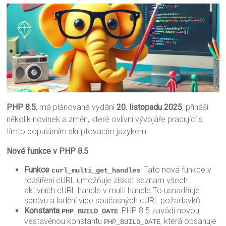
PHP 8.5
, má plánované vydání
20. listopadu 2025
, přináší
několik novinek a změn, které ovlivní vývojáře pracující s
tímto populárním skriptovacím jazykem.
Nové funkce v PHP 8.5
Funkce
: Tato nová funkce v
curl_multi_get_handles
rozšíření cURL umožňuje získat seznam všech
aktivních cURL handle v multi handle.To usnadňuje
správu a ladění více současných cURL požadavků.
Konstanta
: PHP 8.5 zavádí novou
PHP_BUILD_DATE
vestavěnou konstantu
, která obsahuje
PHP_BUILD_DATE