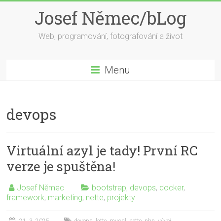
Skip
Josef Němec/bLog
to
content
Web, programování, fotografování a život
Menu
devops
Virtuální azyl je tady! První RC
verze je spuštěna!
Josef Němec
bootstrap
,
devops
,
docker
,
framework
,
marketing
,
nette
,
projekty