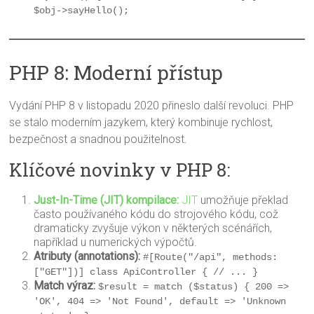
$obj->sayHello();
PHP 8: Moderní přístup
Vydání PHP 8 v listopadu 2020 přineslo další revoluci. PHP
se stalo moderním jazykem, který kombinuje rychlost,
bezpečnost a snadnou použitelnost.
Klíčové novinky v PHP 8:
Just-In-Time (JIT) kompilace:
JIT
umožňuje překlad
často používaného kódu do strojového kódu, což
dramaticky zvyšuje výkon v některých scénářích,
například u numerických výpočtů.
Atributy (annotations):
#[Route("/api", methods: 
["GET"])] class ApiController { // ... }
Match výraz:
$result = match ($status) { 200 => 
'OK', 404 => 'Not Found', default => 'Unknown 