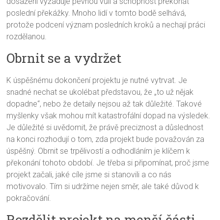
dosažení vyžaduje pevnou vůli a schopnost překonat
poslední překážky. Mnoho lidí v tomto bodě selhává,
protože podcení význam posledních kroků a nechají práci
rozdělanou.
Obrnit se a vydržet
K úspěšnému dokončení projektu je nutné vytrvat. Je
snadné nechat se ukolébat představou, že „to už nějak
dopadne“, nebo že detaily nejsou až tak důležité. Takové
myšlenky však mohou mít katastrofální dopad na výsledek.
Je důležité si uvědomit, že právě preciznost a důslednost
na konci rozhodují o tom, zda projekt bude považován za
úspěšný. Obrnit se trpělivostí a odhodláním je klíčem k
překonání tohoto období. Je třeba si připomínat, proč jsme
projekt začali, jaké cíle jsme si stanovili a co nás
motivovalo. Tím si udržíme nejen směr, ale také důvod k
pokračování.
Rozdělit projekt na menší části