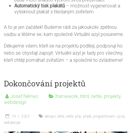
Automatický tisk plakátů
– možnost vygenerovat a
vytisknout plakát s hledaným zvířetem.
A to je jen začátek! Budeme rádi za jakoukoliv zpětnou
vazbu a těšíme se, kam společně Virtuální azyl posuneme.
Děkujeme všem, kteří se na projektu podílejí, podporují ho
nebo se chystají zapojit. Virtuální azyl je tady pro všechny,
kteří chtějí pomáhat zvířatům – a společně to zvládneme!
Dokončování projektů
Josef Němec
framework
,
html
,
nette
,
projekty
,
webdesign
19. 1. 2025
devops
,
latte
,
nette
,
php
,
php8
,
programovani
,
vývoj
,
webdesign