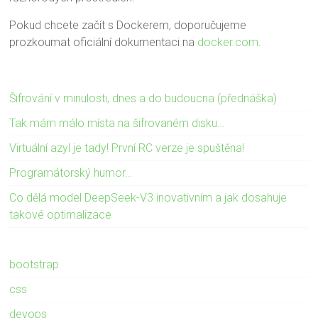
Pokud chcete začít s Dockerem, doporučujeme
prozkoumat oficiální dokumentaci na
docker.com
.
Šifrování v minulosti, dnes a do budoucna (přednáška)
Tak mám málo místa na šifrovaném disku…
Virtuální azyl je tady! První RC verze je spuštěna!
Programátorský humor…
Co dělá model DeepSeek-V3 inovativním a jak dosahuje
takové optimalizace
bootstrap
css
devops