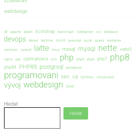
vzdelavání
webdesign
ai
bootstrap
apache
bokeh
bootstrap5
CodeIgniter
css
database
devops
docker
doctrine
html5
javasript
jazyk
jquery
kontejner
nette
latte
mysql
mssql
nette3
Laminas
Laravel
linux
php8
php
optimalizace
php7
nginx
oop
orm
php4
php5
PHP85
postgrsql
php84
procedural
programovani
seo
sql
Symfony
virtualizace
webdesign
vývoj
Zend
Hledat
Hledat