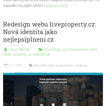
nasadím na zatím běžící
testovací verzi
.
Redesign webu liveproperty.cz:
Nová identita jako
nejlepsiplneni.cz
Josef Němec
bootstrap
,
css
,
framework
,
html
,
nette
,
projekty
,
ui
,
webdesign
8. 1. 2025
latte
,
nette
,
php8
,
programovani
,
webdesign