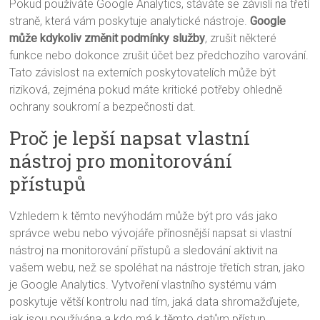
Pokud používáte Google Analytics, stáváte se závislí na třetí
straně, která vám poskytuje analytické nástroje.
Google
může kdykoliv změnit podmínky služby
, zrušit některé
funkce nebo dokonce zrušit účet bez předchozího varování.
Tato závislost na externích poskytovatelích může být
riziková, zejména pokud máte kritické potřeby ohledně
ochrany soukromí a bezpečnosti dat.
Proč je lepší napsat vlastní
nástroj pro monitorování
přístupů
Vzhledem k těmto nevýhodám může být pro vás jako
správce webu nebo vývojáře přínosnější napsat si vlastní
nástroj na monitorování přístupů a sledování aktivit na
vašem webu, než se spoléhat na nástroje třetích stran, jako
je Google Analytics. Vytvoření vlastního systému vám
poskytuje větší kontrolu nad tím, jaká data shromažďujete,
jak jsou používána a kdo má k těmto datům přístup.