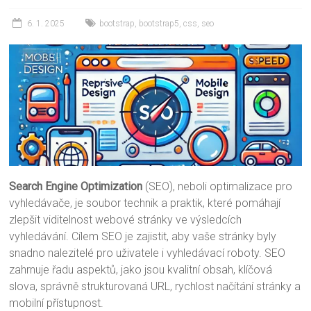
6. 1. 2025
bootstrap
,
bootstrap5
,
css
,
seo
Search Engine Optimization
(SEO), neboli optimalizace pro
vyhledávače, je soubor technik a praktik, které pomáhají
zlepšit viditelnost webové stránky ve výsledcích
vyhledávání. Cílem SEO je zajistit, aby vaše stránky byly
snadno nalezitelé pro uživatele i vyhledávací roboty. SEO
zahrnuje řadu aspektů, jako jsou kvalitní obsah, klíčová
slova, správně strukturovaná URL, rychlost načítání stránky a
mobilní přístupnost.