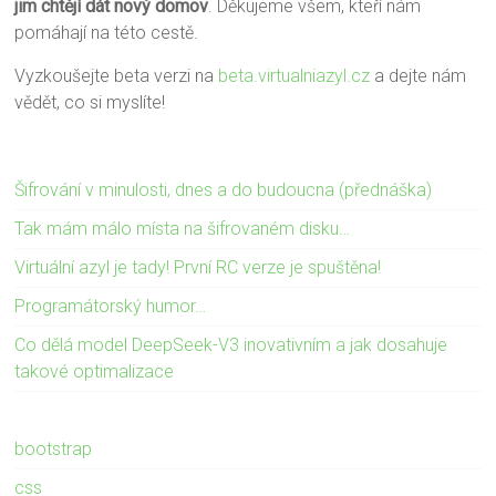
jim chtějí dát nový domov
. Děkujeme všem, kteří nám
pomáhají na této cestě.
Vyzkoušejte beta verzi na
beta.virtualniazyl.cz
a dejte nám
vědět, co si myslíte!
Šifrování v minulosti, dnes a do budoucna (přednáška)
Tak mám málo místa na šifrovaném disku…
Virtuální azyl je tady! První RC verze je spuštěna!
Programátorský humor…
Co dělá model DeepSeek-V3 inovativním a jak dosahuje
takové optimalizace
bootstrap
css