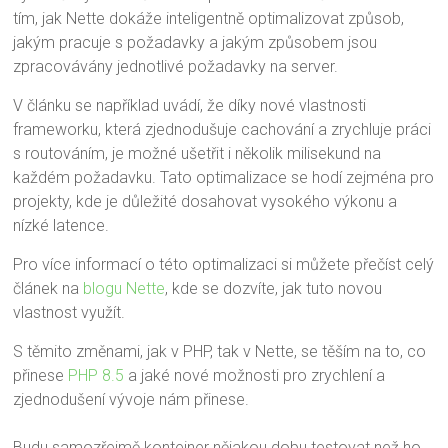
tím, jak Nette dokáže inteligentně optimalizovat způsob,
jakým pracuje s požadavky a jakým způsobem jsou
zpracovávány jednotlivé požadavky na server.
V článku se například uvádí, že díky nové vlastnosti
frameworku, která zjednodušuje cachování a zrychluje práci
s routováním, je možné ušetřit i několik milisekund na
každém požadavku. Tato optimalizace se hodí zejména pro
projekty, kde je důležité dosahovat vysokého výkonu a
nízké latence.
Pro více informací o této optimalizaci si můžete přečíst celý
článek na
blogu Nette
, kde se dozvíte, jak tuto novou
vlastnost využít.
S těmito změnami, jak v PHP, tak v Nette, se těším na to, co
přinese
PHP 8.5
a jaké nové možnosti pro zrychlení a
zjednodušení vývoje nám přinese.
Budu samozřejmě kontejner nějakou dobu testovat než ho