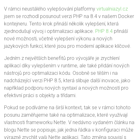
V rámci neustálého vylepšování platformy
virtualniazyl.cz
jsem se rozhodl posunout verzi PHP na 8.4 v našem Docker
kontejneru. Tento krok přináší několik vylepšení, která
zjednodušují vývoj i optimalizaci aplikace.
PHP 8.4
přináší
nové možnosti, včetně vylepšení výkonu a nových
jazykových funkcí, které jsou pro moderní aplikace klíčové.
Jedním z největších benefitů pro vývojáře je zrychlení
aplikací díky vylepšením v runtime, ale také přidání nových
nástrojů pro optimalizaci kódu. Osobně se těším i na
nadcházející verzi PHP 8.5, která slibuje další inovace, jako
například podporu nových syntaxí a nových možností pro
efektivní práci s objekty a třídami.
Pokud se podíváme na širší kontext, tak se v rámci tohoto
posunu zaměřujeme také na optimalizace, které využívají
vlastnosti frameworku Nette. V nedávno vydaném článku na
blogu Nette se popisuje, jak jedna řádka v konfiguraci může
výrazně zrychlit vaši Nette aplikaci. Tato změna souvisí s