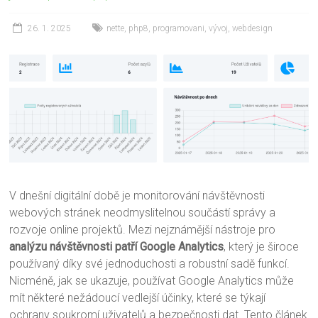
26. 1. 2025
nette
,
php8
,
programovani
,
vývoj
,
webdesign
V dnešní digitální době je monitorování návštěvnosti
webových stránek neodmyslitelnou součástí správy a
rozvoje online projektů. Mezi nejznámější nástroje pro
analýzu návštěvnosti patří Google Analytics
, který je široce
používaný díky své jednoduchosti a robustní sadě funkcí.
Nicméně, jak se ukazuje, používat Google Analytics může
mít některé nežádoucí vedlejší účinky, které se týkají
ochrany soukromí uživatelů a bezpečnosti dat. Tento článek