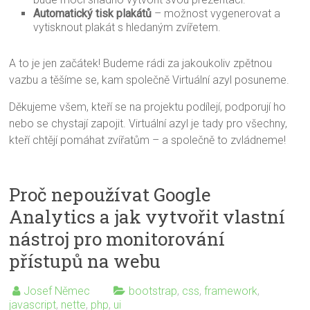
Automatický tisk plakátů
– možnost vygenerovat a
vytisknout plakát s hledaným zvířetem.
A to je jen začátek! Budeme rádi za jakoukoliv zpětnou
vazbu a těšíme se, kam společně Virtuální azyl posuneme.
Děkujeme všem, kteří se na projektu podílejí, podporují ho
nebo se chystají zapojit. Virtuální azyl je tady pro všechny,
kteří chtějí pomáhat zvířatům – a společně to zvládneme!
Proč nepoužívat Google
Analytics a jak vytvořit vlastní
nástroj pro monitorování
přístupů na webu
Josef Němec
bootstrap
,
css
,
framework
,
javascript
,
nette
,
php
,
ui