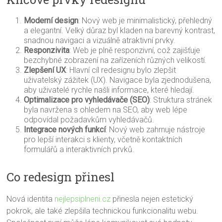
Moderní design
: Nový web je minimalistický, přehledný
a elegantní. Velký důraz byl kladen na barevný kontrast,
snadnou navigaci a vizuálně atraktivní prvky.
Responzivita
: Web je plně responzivní, což zajišťuje
bezchybné zobrazení na zařízeních různých velikostí.
Zlepšení UX
: Hlavní cíl redesignu bylo zlepšit
uživatelský zážitek (UX). Navigace byla zjednodušena,
aby uživatelé rychle našli informace, které hledají.
Optimalizace pro vyhledávače (SEO)
: Struktura stránek
byla navržena s ohledem na SEO, aby web lépe
odpovídal požadavkům vyhledávačů.
Integrace nových funkcí
: Nový web zahrnuje nástroje
pro lepší interakci s klienty, včetně kontaktních
formulářů a interaktivních prvků.
Co redesign přinesl
Nová identita
nejlepsiplneni.cz
přinesla nejen estetický
pokrok, ale také zlepšila technickou funkcionalitu webu.