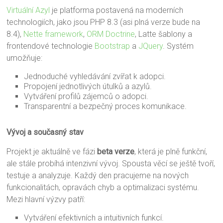
Virtuální Azyl
je platforma postavená na moderních
technologiích, jako jsou PHP 8.3 (asi plná verze bude na
8.4),
Nette framework
,
ORM Doctrine
, Latte šablony a
frontendové technologie
Bootstrap
a
JQuery
. Systém
umožňuje:
Jednoduché vyhledávání zvířat k adopci.
Propojení jednotlivých útulků a azylů.
Vytváření profilů zájemců o adopci.
Transparentní a bezpečný proces komunikace.
Vývoj a současný stav
Projekt je aktuálně ve fázi
beta verze
, která je plně funkční,
ale stále probíhá intenzivní vývoj. Spousta věcí se ještě tvoří,
testuje a analyzuje. Každý den pracujeme na nových
funkcionalitách, opravách chyb a optimalizaci systému.
Mezi hlavní výzvy patří:
Vytváření efektivních a intuitivních funkcí.