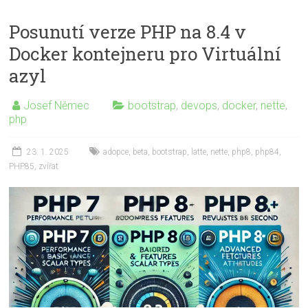
Posunutí verze PHP na 8.4 v
Docker kontejneru pro Virtuální
azyl
Josef Němec
bootstrap
,
devops
,
docker
,
nette
,
php
23. 1. 2025
adopce
,
beta
,
bootstrap
,
latte
,
nette
,
php8
,
php84
,
PHP85
,
zvířat