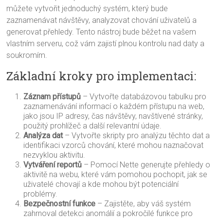
můžete vytvořit jednoduchý systém, který bude
zaznamenávat návštěvy, analyzovat chování uživatelů a
generovat přehledy. Tento nástroj bude běžet na vašem
vlastním serveru, což vám zajistí plnou kontrolu nad daty a
soukromím.
Základní kroky pro implementaci:
Záznam přístupů
– Vytvořte databázovou tabulku pro
zaznamenávání informací o každém přístupu na web,
jako jsou IP adresy, čas návštěvy, navštívené stránky,
použitý prohlížeč a další relevantní údaje.
Analýza dat
– Vytvořte skripty pro analýzu těchto dat a
identifikaci vzorců chování, které mohou naznačovat
nezvyklou aktivitu.
Vytváření reportů
– Pomocí Nette generujte přehledy o
aktivitě na webu, které vám pomohou pochopit, jak se
uživatelé chovají a kde mohou být potenciální
problémy.
Bezpečnostní funkce
– Zajistěte, aby váš systém
zahrnoval detekci anomálií a pokročilé funkce pro