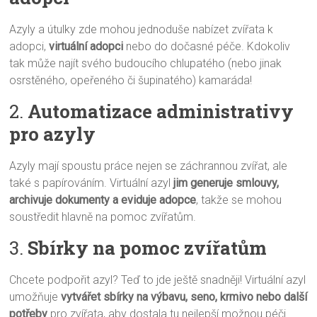
Azyly a útulky zde mohou jednoduše nabízet zvířata k
adopci,
virtuální adopci
nebo do dočasné péče. Kdokoliv
tak může najít svého budoucího chlupatého (nebo jinak
osrstěného, opeřeného či šupinatého) kamaráda!
2.
Automatizace administrativy
pro azyly
Azyly mají spoustu práce nejen se záchrannou zvířat, ale
také s papírováním. Virtuální azyl
jim generuje smlouvy,
archivuje dokumenty a eviduje adopce
, takže se mohou
soustředit hlavně na pomoc zvířatům.
3.
Sbírky na pomoc zvířatům
Chcete podpořit azyl? Teď to jde ještě snadněji! Virtuální azyl
umožňuje
vytvářet sbírky na výbavu, seno, krmivo nebo další
potřeby
pro zvířata, aby dostala tu nejlepší možnou péči.