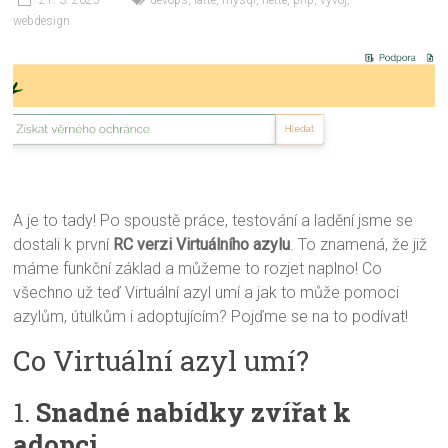
21. 3. 2025
devops
,
latte
,
mysql
,
nette
,
php
,
vývoj
,
webdesign
A je to tady! Po spoustě práce, testování a ladění jsme se
dostali k první
RC verzi Virtuálního azylu
. To znamená, že již
máme funkční základ a můžeme to rozjet naplno! Co
všechno už teď Virtuální azyl umí a jak to může pomoci
azylům, útulkům i adoptujícím? Pojďme se na to podívat!
Co Virtuální azyl umí?
1.
Snadné nabídky zvířat k
adopci