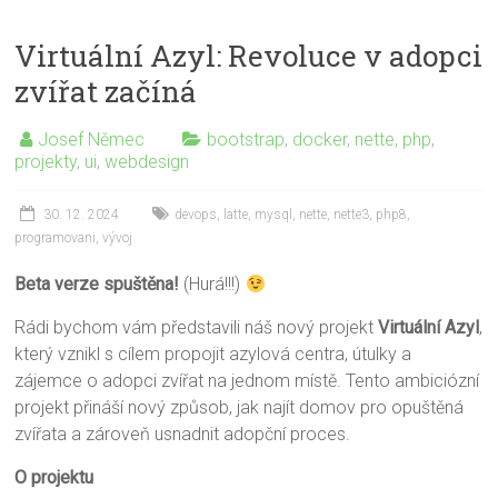
Virtuální Azyl: Revoluce v adopci
zvířat začíná
Josef Němec
bootstrap
,
docker
,
nette
,
php
,
projekty
,
ui
,
webdesign
30. 12. 2024
devops
,
latte
,
mysql
,
nette
,
nette3
,
php8
,
programovani
,
vývoj
Beta verze spuštěna!
(Hurá!!!)
Rádi bychom vám představili náš nový projekt
Virtuální Azyl
,
který vznikl s cílem propojit azylová centra, útulky a
zájemce o adopci zvířat na jednom místě. Tento ambiciózní
projekt přináší nový způsob, jak najít domov pro opuštěná
zvířata a zároveň usnadnit adopční proces.
O projektu