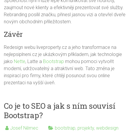
Společnost nyní může lépe komunikovat své hodnoty,
zaujmout nové klienty a efektivněji prezentovat své služby.
Rebranding posílil značku, přinesl jasnou vizi a otevřel dveře
novým obchodním příležitostem.
Závěr
Redesign webu liveproperty.cz a jeho transformace na
nejlepsiplneni.cz je ukázkovým příkladem, jak technologie
jako
Nette
, Latte a
Bootstrap
mohou pomoci vytvořit
moderní, udržovatelný a atraktivní web. Tato změna je
inspirací pro firmy, které chtějí posunout svou online
prezentaci na vyšší úveň.
Co je to SEO a jak s ním souvisí
Bootstrap?
Josef Němec
bootstrap
,
projekty
,
webdesign