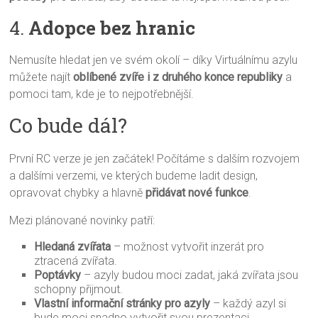
4.
Adopce bez hranic
Nemusíte hledat jen ve svém okolí – díky Virtuálnímu azylu
můžete najít
oblíbené zvíře i z druhého konce republiky
a
pomoci tam, kde je to nejpotřebnější.
Co bude dál?
První RC verze je jen začátek! Počítáme s dalším rozvojem
a dalšími verzemi, ve kterých budeme ladit design,
opravovat chybky a hlavně
přidávat nové funkce
.
Mezi plánované novinky patří:
Hledaná zvířata
– možnost vytvořit inzerát pro
ztracená zvířata.
Poptávky
– azyly budou moci zadat, jaká zvířata jsou
schopny přijmout.
Vlastní informační stránky pro azyly
– každý azyl si
bude moci snadno vytvořit svou prezentaci.