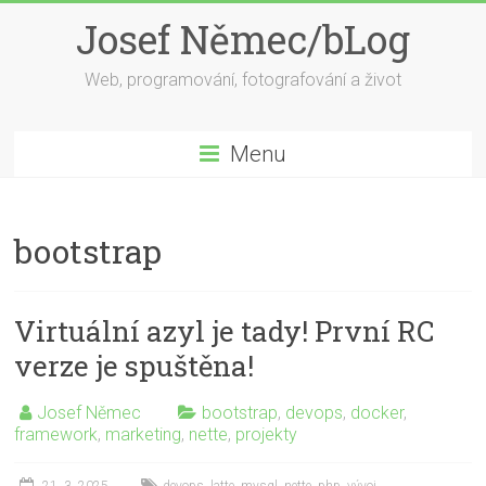
Skip
Josef Němec/bLog
to
content
Web, programování, fotografování a život
Menu
bootstrap
Virtuální azyl je tady! První RC
verze je spuštěna!
Josef Němec
bootstrap
,
devops
,
docker
,
framework
,
marketing
,
nette
,
projekty