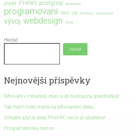
PHP85
postgrsql
php84
procedural
programovani
seo
sql
Symfony
virtualizace
webdesign
vývoj
Zend
Hledat
Hledat
Nejnovější příspěvky
Šifrování v minulosti, dnes a do budoucna (přednáška)
Tak mám málo místa na šifrovaném disku…
Virtuální azyl je tady! První RC verze je spuštěna!
Programátorský humor…