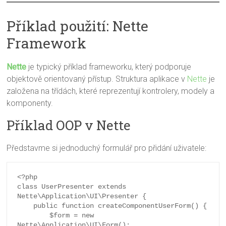
Příklad použití: Nette
Framework
Nette
je typický příklad frameworku, který podporuje
objektově orientovaný přístup. Struktura aplikace v
Nette
je
založena na třídách, které reprezentují kontrolery, modely a
komponenty.
Příklad OOP v Nette
Představme si jednoduchý formulář pro přidání uživatele:
<?php

class UserPresenter extends 
Nette\Application\UI\Presenter {

    public function createComponentUserForm() {

        $form = new 
Nette\Application\UI\Form();
