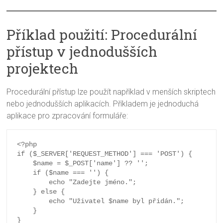
Příklad použití: Procedurální
přístup v jednodušších
projektech
Procedurální přístup lze použít například v menších skriptech
nebo jednodušších aplikacích. Příkladem je jednoduchá
aplikace pro zpracování formuláře:
<?php

if ($_SERVER['REQUEST_METHOD'] === 'POST') {

    $name = $_POST['name'] ?? '';

    if ($name === '') {

        echo "Zadejte jméno.";

    } else {

        echo "Uživatel $name byl přidán.";

    }
