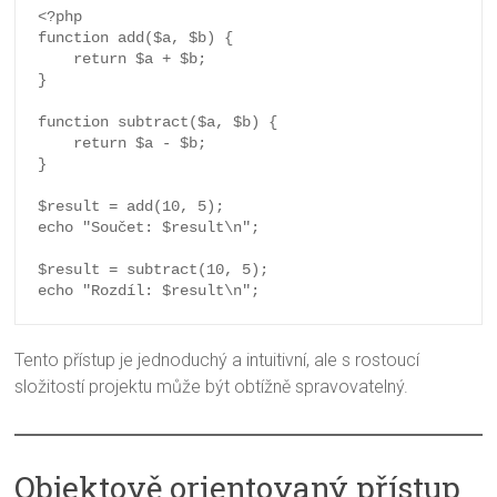
<?php

function add($a, $b) {

    return $a + $b;

}

function subtract($a, $b) {

    return $a - $b;

}

$result = add(10, 5);

echo "Součet: $result\n";

$result = subtract(10, 5);

Tento přístup je jednoduchý a intuitivní, ale s rostoucí
složitostí projektu může být obtížně spravovatelný.
Objektově orientovaný přístup