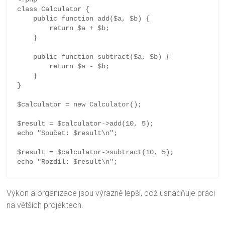
class Calculator {

    public function add($a, $b) {

        return $a + $b;

    }

    public function subtract($a, $b) {

        return $a - $b;

    }

}

$calculator = new Calculator();

$result = $calculator->add(10, 5);

echo "Součet: $result\n";

$result = $calculator->subtract(10, 5);

Výkon a organizace jsou výrazně lepší, což usnadňuje práci
na větších projektech.