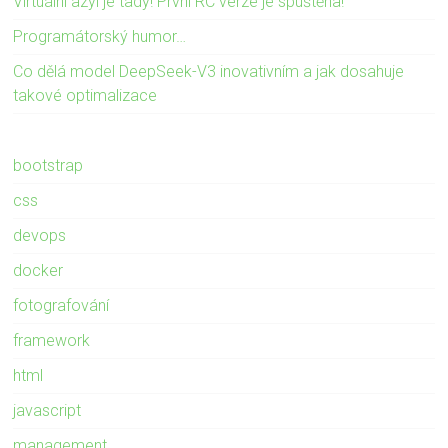
Virtuální azyl je tady! První RC verze je spuštěna!
Programátorský humor…
Co dělá model DeepSeek-V3 inovativním a jak dosahuje
takové optimalizace
bootstrap
css
devops
docker
fotografování
framework
html
javascript
management