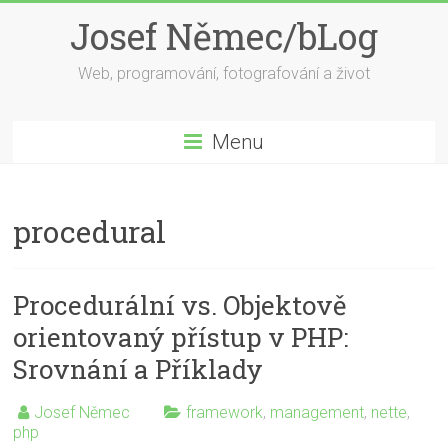
Skip
Josef Němec/bLog
to
content
Web, programování, fotografování a život
Menu
procedural
Procedurální vs. Objektově
orientovaný přístup v PHP:
Srovnání a Příklady
Josef Němec
framework
,
management
,
nette
,
php