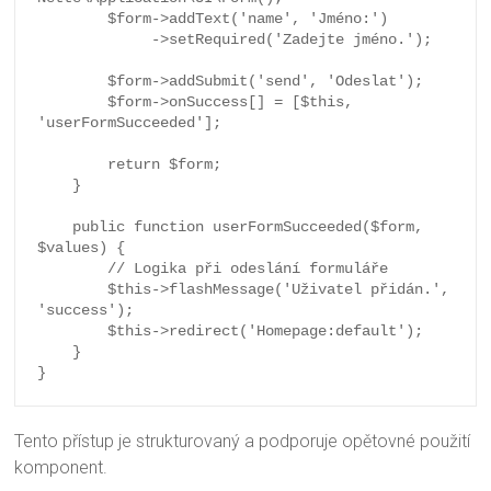
        $form->addText('name', 'Jméno:')

             ->setRequired('Zadejte jméno.');

        $form->addSubmit('send', 'Odeslat');

        $form->onSuccess[] = [$this, 
'userFormSucceeded'];

        return $form;

    }

    public function userFormSucceeded($form, 
$values) {

        // Logika při odeslání formuláře

        $this->flashMessage('Uživatel přidán.', 
'success');

        $this->redirect('Homepage:default');

    }

Tento přístup je strukturovaný a podporuje opětovné použití
komponent.