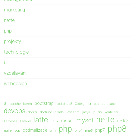
marketing
nette
php
projekty
technologie
ui
vzdelavání
webdesign
ai
bootstrap
apache
bokeh
bootstrap5
CodeIgniter
css
database
devops
docker
doctrine
html5
javasript
jazyk
jquery
kontejner
nette
latte
mysql
mssql
nette3
Laminas
Laravel
linux
php8
php
optimalizace
php7
nginx
oop
orm
php4
php5