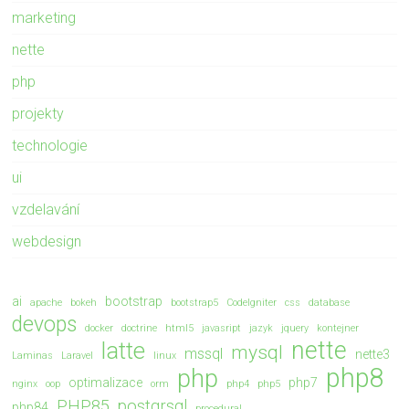
marketing
nette
php
projekty
technologie
ui
vzdelavání
webdesign
ai
bootstrap
apache
bokeh
bootstrap5
CodeIgniter
css
database
devops
docker
doctrine
html5
javasript
jazyk
jquery
kontejner
nette
latte
mysql
mssql
nette3
Laminas
Laravel
linux
php8
php
optimalizace
php7
nginx
oop
orm
php4
php5
PHP85
postgrsql
php84
procedural