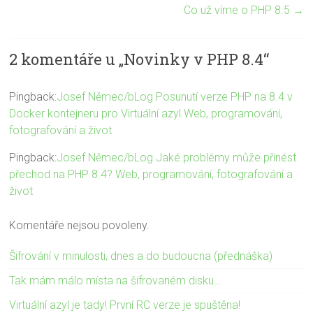
Co už víme o PHP 8.5
→
2 komentáře u „
Novinky v PHP 8.4
“
Pingback:
Josef Němec/bLog Posunutí verze PHP na 8.4 v
Docker kontejneru pro Virtuální azyl Web, programování,
fotografování a život
Pingback:
Josef Němec/bLog Jaké problémy může přinést
přechod na PHP 8.4? Web, programování, fotografování a
život
Komentáře nejsou povoleny.
Šifrování v minulosti, dnes a do budoucna (přednáška)
Tak mám málo místa na šifrovaném disku…
Virtuální azyl je tady! První RC verze je spuštěna!