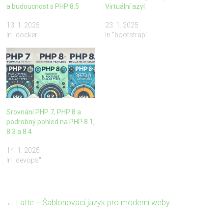
a budoucnost s PHP 8.5
Virtuální azyl
13. 1. 2025
23. 1. 2025
In "docker"
In "bootstrap"
Srovnání PHP 7, PHP 8 a
podrobný pohled na PHP 8.1,
8.3 a 8.4
14. 1. 2025
In "devops"
←
Latte – Šablonovací jazyk pro moderní weby