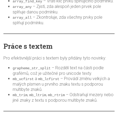
– Vrátí klíč prvku splňujícího podmínku.
array_find_key
– Zjistí, zda alespoň jeden prvek pole
array_any
splňuje danou podmínku.
– Zkontroluje, zda všechny prvky pole
array_all
splňují podmínku.
Práce s textem
Pro efektivnější práci s textem byly přidány tyto novinky:
– Rozdělí text na části podle
grapheme_str_split
grafémů, což je užitečné pro unicode texty.
a
– Provádí změnu velkých a
mb_ucfirst
mb_lcfirst
malých písmen u prvního znaku textu s podporou
multibyte znaků.
,
,
– Odstraňují mezery nebo
mb_trim
mb_ltrim
mb_rtrim
jiné znaky z textu s podporou multibyte znaků.