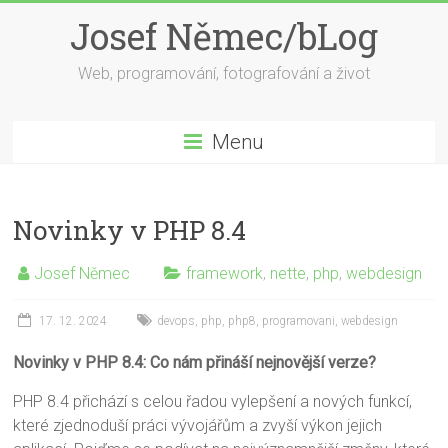
Skip
Josef Němec/bLog
to
content
Web, programování, fotografování a život
Menu
Novinky v PHP 8.4
Josef Němec
framework
,
nette
,
php
,
webdesign
17. 12. 2024
devops
,
php
,
php8
,
programovani
,
webdesign
Novinky v PHP 8.4: Co nám přináší nejnovější verze?
PHP 8.4 přichází s celou řadou vylepšení a nových funkcí,
které zjednoduší práci vývojářům a zvyší výkon jejich