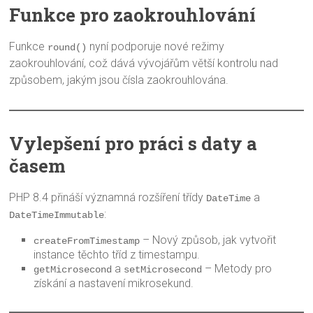
Funkce pro zaokrouhlování
Funkce
nyní podporuje nové režimy
round()
zaokrouhlování, což dává vývojářům větší kontrolu nad
způsobem, jakým jsou čísla zaokrouhlována.
Vylepšení pro práci s daty a
časem
PHP 8.4 přináší významná rozšíření třídy
a
DateTime
:
DateTimeImmutable
– Nový způsob, jak vytvořit
createFromTimestamp
instance těchto tříd z timestampu.
a
– Metody pro
getMicrosecond
setMicrosecond
získání a nastavení mikrosekund.