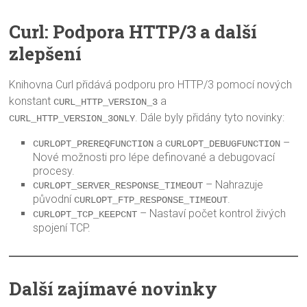
Curl: Podpora HTTP/3 a další
zlepšení
Knihovna Curl přidává podporu pro HTTP/3 pomocí nových
konstant
a
CURL_HTTP_VERSION_3
. Dále byly přidány tyto novinky:
CURL_HTTP_VERSION_3ONLY
a
–
CURLOPT_PREREQFUNCTION
CURLOPT_DEBUGFUNCTION
Nové možnosti pro lépe definované a debugovací
procesy.
– Nahrazuje
CURLOPT_SERVER_RESPONSE_TIMEOUT
původní
.
CURLOPT_FTP_RESPONSE_TIMEOUT
– Nastaví počet kontrol živých
CURLOPT_TCP_KEEPCNT
spojení TCP.
Další zajímavé novinky