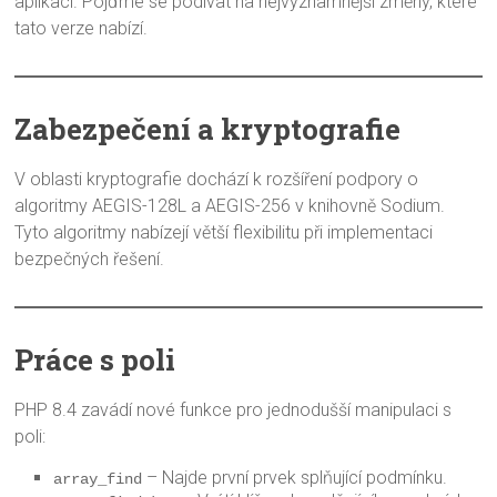
aplikací. Pojďme se podívat na nejvýznamnější změny, které
tato verze nabízí.
Zabezpečení a kryptografie
V oblasti kryptografie dochází k rozšíření podpory o
algoritmy AEGIS-128L a AEGIS-256 v knihovně Sodium.
Tyto algoritmy nabízejí větší flexibilitu při implementaci
bezpečných řešení.
Práce s poli
PHP 8.4 zavádí nové funkce pro jednodušší manipulaci s
poli:
– Najde první prvek splňující podmínku.
array_find