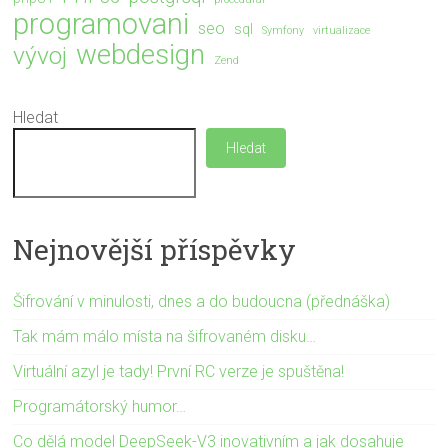
programovani
seo
sql
Symfony
virtualizace
webdesign
vývoj
Zend
Hledat
Hledat
Nejnovější příspěvky
Šifrování v minulosti, dnes a do budoucna (přednáška)
Tak mám málo místa na šifrovaném disku…
Virtuální azyl je tady! První RC verze je spuštěna!
Programátorský humor…
Co dělá model DeepSeek-V3 inovativním a jak dosahuje