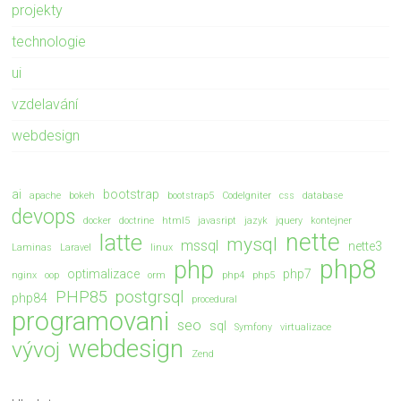
projekty
technologie
ui
vzdelavání
webdesign
ai
bootstrap
apache
bokeh
bootstrap5
CodeIgniter
css
database
devops
docker
doctrine
html5
javasript
jazyk
jquery
kontejner
nette
latte
mysql
mssql
nette3
Laminas
Laravel
linux
php8
php
optimalizace
php7
nginx
oop
orm
php4
php5
PHP85
postgrsql
php84
procedural
programovani
seo
sql
Symfony
virtualizace
webdesign
vývoj
Zend