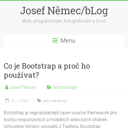
Skip
Josef Němec/bLog
to
content
Web, programování, fotografování a život
Menu
Co je Bootstrap a proč ho
používat?
Josef Němec
technologie
31. 1. 2023
latte
,
webdesign
Bootstrap je nejpopulárnější open-source framework pro
tvorbu responzivních a mobilních webových stránek.
Vytvořený týmem vývojářů z Twitteru, Bootstrap