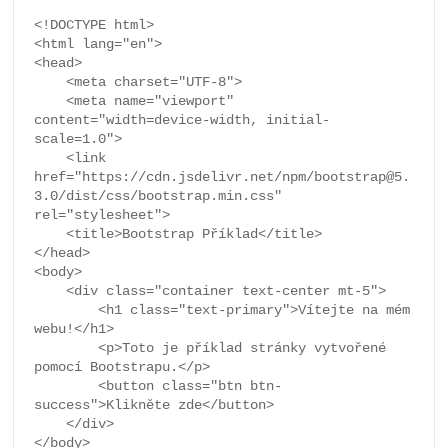
<!DOCTYPE html>

<html lang="en">

<head>

    <meta charset="UTF-8">

    <meta name="viewport" 
content="width=device-width, initial-
scale=1.0">

    <link 
href="https://cdn.jsdelivr.net/npm/bootstrap@5.
3.0/dist/css/bootstrap.min.css" 
rel="stylesheet">

    <title>Bootstrap Příklad</title>

</head>

<body>

    <div class="container text-center mt-5">

        <h1 class="text-primary">Vítejte na mém 
webu!</h1>

        <p>Toto je příklad stránky vytvořené 
pomocí Bootstrapu.</p>

        <button class="btn btn-
success">Klikněte zde</button>

    </div>

</body>
