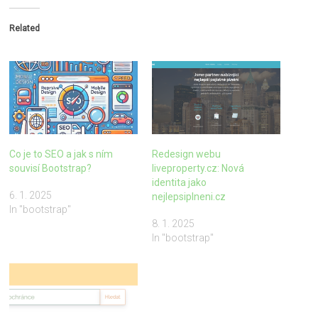
Related
Co je to SEO a jak s ním
Redesign webu
souvisí Bootstrap?
liveproperty.cz: Nová
identita jako
6. 1. 2025
nejlepsiplneni.cz
In "bootstrap"
8. 1. 2025
In "bootstrap"