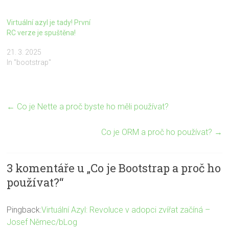
Virtuální azyl je tady! První
RC verze je spuštěna!
21. 3. 2025
In "bootstrap"
←
Co je Nette a proč byste ho měli používat?
Co je ORM a proč ho používat?
→
3 komentáře u „
Co je Bootstrap a proč ho
používat?
“
Pingback:
Virtuální Azyl: Revoluce v adopci zvířat začíná –
Josef Němec/bLog