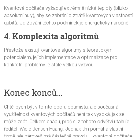
Kvantové počítače vyžadují extrémně nízké teploty (blízko
absolutní nuly), aby se zabránilo ztrátě kvantových vlastností
qubitů. Udržování těchto podmínek je energeticky náročné.
4.
Komplexita algoritmů
Přestože existují kvantové algoritmy s teoretickým
potenciálem, jejich implementace a optimalizace pro
konkrétní problémy je stále velkou výzvou.
Konec konců…
Chtěl bych být v tomto oboru optimista, ale současná
využitelnost kvantových počítačů není tak vysoká, jak se
může zdát. Celkem chápu, proč si z tohoto odvětví utahuje
ředitel nVidie Jensen Huang. Jednak tím pomáhá vlastní
firmě, ale zároveň má částečně pravdu – kvantové počítače