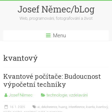
Skip
Josef Němec/bLog
to
content
Web, programování, fotografování a život
Menu
kvantový
Kvantové počítače: Budoucnost
výpočetní techniky
Josef Němec
technologie
,
vzdelavání
16. 1. 2025
ai
,
dekoherence
,
huang
,
intereference
,
kvanta
,
kvantový
,