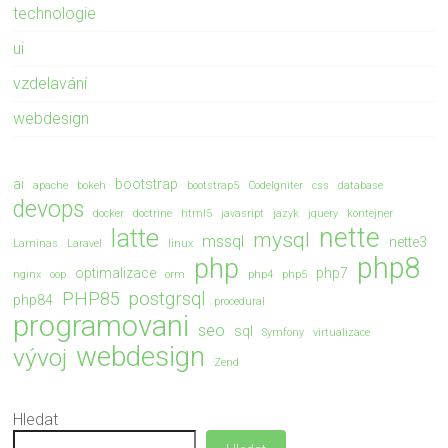
technologie
ui
vzdelavání
webdesign
ai
bootstrap
apache
bokeh
bootstrap5
CodeIgniter
css
database
devops
docker
doctrine
html5
javasript
jazyk
jquery
kontejner
nette
latte
mysql
mssql
nette3
Laminas
Laravel
linux
php8
php
optimalizace
php7
nginx
oop
orm
php4
php5
PHP85
postgrsql
php84
procedural
programovani
seo
sql
Symfony
virtualizace
webdesign
vývoj
Zend
Hledat