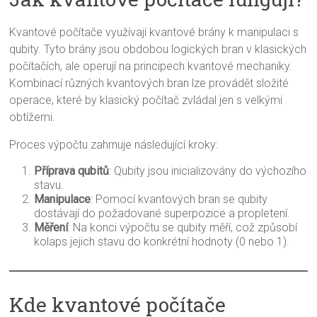
Kvantové počítače využívají kvantové brány k manipulaci s
qubity. Tyto brány jsou obdobou logických bran v klasických
počítačích, ale operují na principech kvantové mechaniky.
Kombinací různých kvantových bran lze provádět složité
operace, které by klasický počítač zvládal jen s velkými
obtížemi.
Proces výpočtu zahrnuje následující kroky:
Příprava qubitů
: Qubity jsou inicializovány do výchozího
stavu.
Manipulace
: Pomocí kvantových bran se qubity
dostávají do požadované superpozice a propletení.
Měření
: Na konci výpočtu se qubity měří, což způsobí
kolaps jejich stavu do konkrétní hodnoty (0 nebo 1).
Kde kvantové počítače