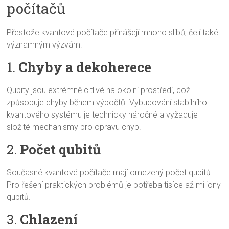
počítačů
Přestože kvantové počítače přinášejí mnoho slibů, čelí také
významným výzvám:
1.
Chyby a dekoherece
Qubity jsou extrémně citlivé na okolní prostředí, což
způsobuje chyby během výpočtů. Vybudování stabilního
kvantového systému je technicky náročné a vyžaduje
složité mechanismy pro opravu chyb.
2.
Počet qubitů
Současné kvantové počítače mají omezený počet qubitů.
Pro řešení praktických problémů je potřeba tisíce až miliony
qubitů.
3.
Chlazení