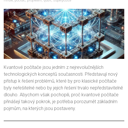
nVidie
,
počítač
,
propletení
,
qubit
,
superpozice
Kvantové počítače jsou jedním z nejrevolučnějších
technologických konceptů současnosti. Představují nový
přístup k řešení problémů, které by pro klasické počítače
byly neřešitelné nebo by jejich řešení trvalo nepředstavitelně
dlouho. Abychom však pochopili, proč kvantové počítače
přinášejí takový pokrok, je potřeba porozumět základním
pojmům, na kterých jsou postaveny.