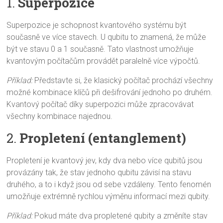
1.
Superpozice
Superpozice je schopnost kvantového systému být
současně ve více stavech. U qubitu to znamená, že může
být ve stavu 0 a 1 současně. Tato vlastnost umožňuje
kvantovým počítačům provádět paralelně více výpočtů.
Příklad:
Představte si, že klasický počítač prochází všechny
možné kombinace klíčů při dešifrování jednoho po druhém.
Kvantový počítač díky superpozici může zpracovávat
všechny kombinace najednou.
2.
Propletení (entanglement)
Propletení je kvantový jev, kdy dva nebo více qubitů jsou
provázány tak, že stav jednoho qubitu závisí na stavu
druhého, a to i když jsou od sebe vzdáleny. Tento fenomén
umožňuje extrémně rychlou výměnu informací mezi qubity.
Příklad:
Pokud máte dva propletené qubity a změníte stav