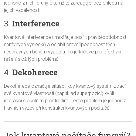
jednoho z nich, druhý okamžitě zareaguje, bez ohledu na
jejich vzdálenost.
3.
Interference
Kvantová interference umožňuje posílit pravděpodobnost
správných výsledků a oslabit pravděpodobnost těch
nesprávných během výpočtu. To je klíčové pro efektivní
řešení složitých problémů.
4.
Dekoherece
Dekoherece označuje situaci, kdy kvantový systém ztrácí
své kvantové vlastnosti (například superpozici) kvůli
interakci s okolním prostředím. Tento problém je jednou z
hlavních výzev při konstrukci kvantových počítačů.
Jak kvantové počítače fungují?