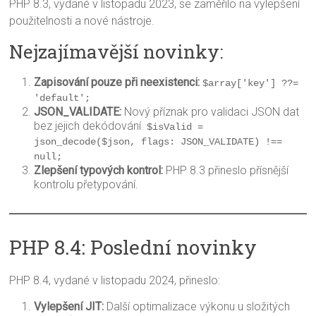
PHP 8.3, vydané v listopadu 2023, se zaměřilo na vylepšení
použitelnosti a nové nástroje.
Nejzajímavější novinky:
Zapisování pouze při neexistenci:
$array['key'] ??= 
'default';
JSON_VALIDATE:
Nový příznak pro validaci JSON dat
bez jejich dekódování.
$isValid = 
json_decode($json, flags: JSON_VALIDATE) !== 
null;
Zlepšení typových kontrol:
PHP 8.3 přineslo přísnější
kontrolu přetypování.
PHP 8.4: Poslední novinky
PHP 8.4, vydané v listopadu 2024, přineslo:
Vylepšení JIT:
Další optimalizace výkonu u složitých