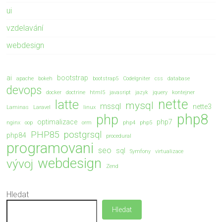
ui
vzdelavání
webdesign
ai
bootstrap
apache
bokeh
bootstrap5
CodeIgniter
css
database
devops
docker
doctrine
html5
javasript
jazyk
jquery
kontejner
nette
latte
mysql
mssql
nette3
Laminas
Laravel
linux
php8
php
optimalizace
php7
nginx
oop
orm
php4
php5
PHP85
postgrsql
php84
procedural
programovani
seo
sql
Symfony
virtualizace
webdesign
vývoj
Zend
Hledat
Hledat