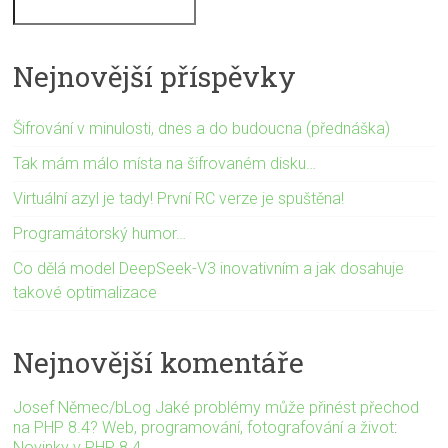
Nejnovější příspěvky
Šifrování v minulosti, dnes a do budoucna (přednáška)
Tak mám málo místa na šifrovaném disku…
Virtuální azyl je tady! První RC verze je spuštěna!
Programátorský humor…
Co dělá model DeepSeek-V3 inovativním a jak dosahuje
takové optimalizace
Nejnovější komentáře
Josef Němec/bLog Jaké problémy může přinést přechod
na PHP 8.4? Web, programování, fotografování a život
:
Novinky v PHP 8.4