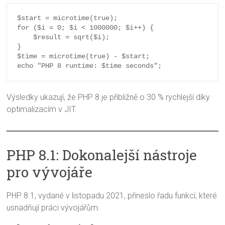
$start = microtime(true);

for ($i = 0; $i < 1000000; $i++) {

    $result = sqrt($i);

}

$time = microtime(true) - $start;

Výsledky ukazují, že PHP 8 je přibližně o 30 % rychlejší díky
optimalizacím v JIT.
PHP 8.1: Dokonalejší nástroje
pro vývojáře
PHP 8.1, vydané v listopadu 2021, přineslo řadu funkcí, které
usnadňují práci vývojářům.