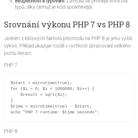
Bezpečnost a typování:
Zavedla se přísnější kontrola
typů, díky čemuž je kód spolehlivější.
Srovnání výkonu PHP 7 vs PHP 8
Jedním z klíčových faktorů přechodu na PHP 8 je jeho vyšší
výkon. Příklad ukazuje rozdíl v rychlosti zpracování velkého
počtu iterací:
PHP 7:
$start = microtime(true);

for ($i = 0; $i < 1000000; $i++) {

    $result = sqrt($i);

}

$time = microtime(true) - $start;

PHP 8: