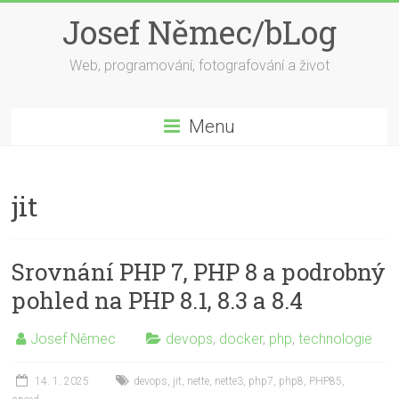
Skip
Josef Němec/bLog
to
content
Web, programování, fotografování a život
Menu
jit
Srovnání PHP 7, PHP 8 a podrobný
pohled na PHP 8.1, 8.3 a 8.4
Josef Němec
devops
,
docker
,
php
,
technologie
14. 1. 2025
devops
,
jit
,
nette
,
nette3
,
php7
,
php8
,
PHP85
,