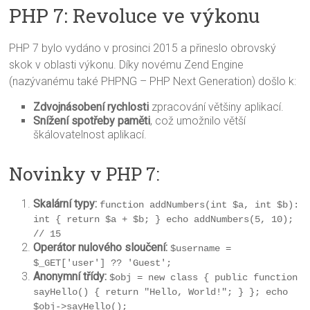
PHP 7: Revoluce ve výkonu
PHP 7 bylo vydáno v prosinci 2015 a přineslo obrovský
skok v oblasti výkonu. Díky novému Zend Engine
(nazývanému také PHPNG – PHP Next Generation) došlo k:
Zdvojnásobení rychlosti
zpracování většiny aplikací.
Snížení spotřeby paměti
, což umožnilo větší
škálovatelnost aplikací.
Novinky v PHP 7:
Skalární typy:
function addNumbers(int $a, int $b): 
int { return $a + $b; } echo addNumbers(5, 10); 
// 15
Operátor nulového sloučení:
$username = 
$_GET['user'] ?? 'Guest';
Anonymní třídy:
$obj = new class { public function 
sayHello() { return "Hello, World!"; } }; echo 
$obj->sayHello();