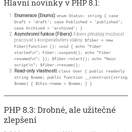
Hlavní novinky v PHP 8.1:
Enumerace (Enums):
enum Status: string { case 
Draft = 'draft'; case Published = 'published'; 
case Archived = 'archived'; }
Asynchronní funkce (Fibers):
Fibers přinášejí možnost
pracovat s kooperativními vlákny.
$fiber = new 
Fiber(function (): void { echo "Fiber 
started\n"; Fiber::suspend(); echo "Fiber 
resumed\n"; }); $fiber->start(); echo "Main 
script\n"; $fiber->resume();
Read-only vlastnosti:
class User { public readonly 
string $name; public function __construct(string 
$name) { $this->name = $name; } }
PHP 8.3: Drobné, ale užitečné
zlepšení