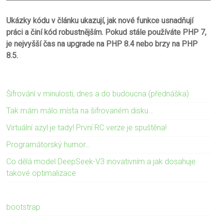
Ukázky kódu v článku ukazují, jak nové funkce usnadňují
práci a činí kód robustnějším. Pokud stále používáte PHP 7,
je nejvyšší čas na upgrade na PHP 8.4 nebo brzy na PHP
8.5.
Šifrování v minulosti, dnes a do budoucna (přednáška)
Tak mám málo místa na šifrovaném disku…
Virtuální azyl je tady! První RC verze je spuštěna!
Programátorský humor…
Co dělá model DeepSeek-V3 inovativním a jak dosahuje
takové optimalizace
bootstrap