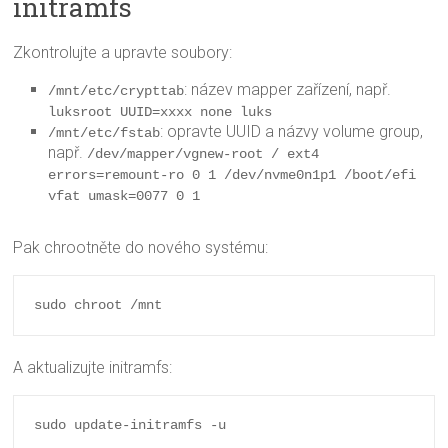
initramfs
Zkontrolujte a upravte soubory:
: název mapper zařízení, např.
/mnt/etc/crypttab
luksroot UUID=xxxx none luks
: opravte UUID a názvy volume group,
/mnt/etc/fstab
např.
/dev/mapper/vgnew-root / ext4 
errors=remount-ro 0 1 /dev/nvme0n1p1 /boot/efi 
vfat umask=0077 0 1
Pak chrootněte do nového systému:
A aktualizujte initramfs: