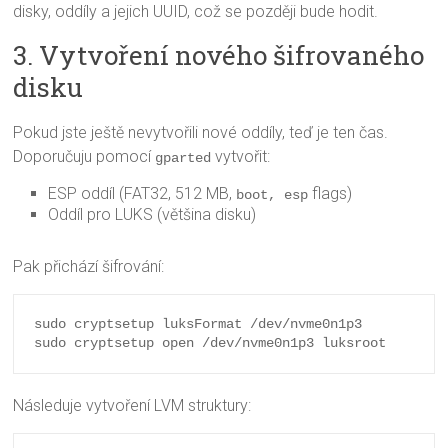
disky, oddíly a jejich UUID, což se později bude hodit.
3. Vytvoření nového šifrovaného
disku
Pokud jste ještě nevytvořili nové oddíly, teď je ten čas.
Doporučuju pomocí
vytvořit:
gparted
ESP oddíl (FAT32, 512 MB,
flags)
boot, esp
Oddíl pro LUKS (většina disku)
Pak přichází šifrování:
sudo cryptsetup luksFormat /dev/nvme0n1p3

Následuje vytvoření LVM struktury: