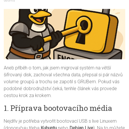
ubuntu
Aneb příběh o tom, jak jsem migroval systém na větší
šifrovaný disk, zachoval všechna data, přepsal si pár názvů
volume groupů a trochu se zapotil s GRUBem. Pokud vás
podobné dobrodružství čeká, tenhle článek vás provede
cestou krok za krokem.
1. Příprava bootovacího média
Nejdřív je potřeba vytvořit bootovací USB s live Linuxem
(doporučuju třeba
Kubuntu
nebo
Debian Live
). Na to můžete