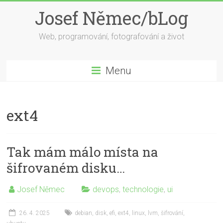
Skip
Josef Němec/bLog
to
content
Web, programování, fotografování a život
Menu
ext4
Tak mám málo místa na
šifrovaném disku…
Josef Němec
devops
,
technologie
,
ui
26. 4. 2025
debian
,
disk
,
efi
,
ext4
,
linux
,
lvm
,
šifrování
,