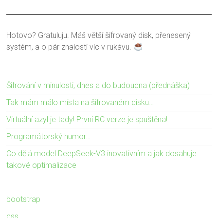
Hotovo? Gratuluju. Máš větší šifrovaný disk, přenesený
systém, a o pár znalostí víc v rukávu.
Šifrování v minulosti, dnes a do budoucna (přednáška)
Tak mám málo místa na šifrovaném disku…
Virtuální azyl je tady! První RC verze je spuštěna!
Programátorský humor…
Co dělá model DeepSeek-V3 inovativním a jak dosahuje
takové optimalizace
bootstrap
css