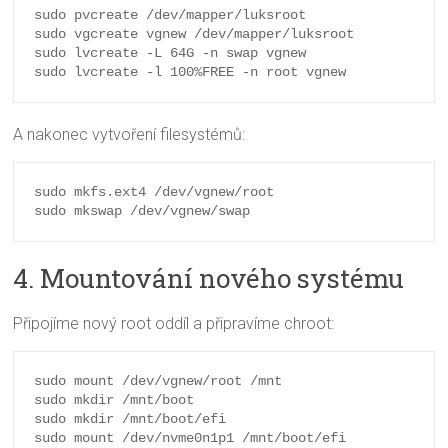
sudo pvcreate /dev/mapper/luksroot

sudo vgcreate vgnew /dev/mapper/luksroot

sudo lvcreate -L 64G -n swap vgnew

A nakonec vytvoření filesystémů:
sudo mkfs.ext4 /dev/vgnew/root

4. Mountování nového systému
Připojíme nový root oddíl a připravíme chroot:
sudo mount /dev/vgnew/root /mnt

sudo mkdir /mnt/boot

sudo mkdir /mnt/boot/efi
