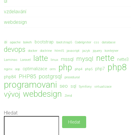
ui
vzdelavání
webdesign
ai
bootstrap
apache
bokeh
bootstrap5
CodeIgniter
css
database
devops
docker
doctrine
html5
javasript
jazyk
jquery
kontejner
nette
latte
mysql
mssql
nette3
Laminas
Laravel
linux
php8
php
optimalizace
php7
nginx
oop
orm
php4
php5
PHP85
postgrsql
php84
procedural
programovani
seo
sql
Symfony
virtualizace
webdesign
vývoj
Zend
Hledat
Hledat