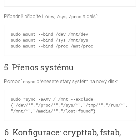
Případně připojte i
,
,
a další:
/dev
/sys
/proc
sudo mount --bind /dev /mnt/dev

sudo mount --bind /sys /mnt/sys

5. Přenos systému
Pomocí
přenesete starý systém na nový disk:
rsync
sudo rsync -aAXv / /mnt --exclude=
{"/dev/*","/proc/*","/sys/*","/tmp/*","/run/*",
6. Konfigurace: crypttab, fstab,