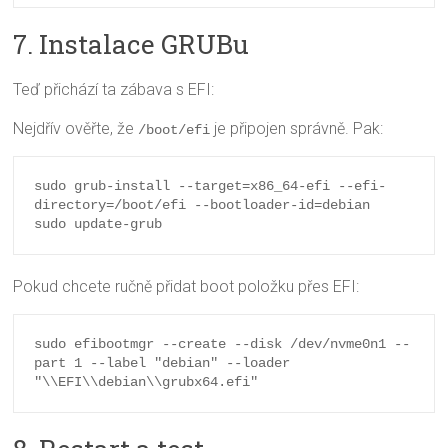
7. Instalace GRUBu
Teď přichází ta zábava s EFI:
Nejdřív ověřte, že
je připojen správně. Pak:
/boot/efi
sudo grub-install --target=x86_64-efi --efi-
directory=/boot/efi --bootloader-id=debian

Pokud chcete ručně přidat boot položku přes EFI:
sudo efibootmgr --create --disk /dev/nvme0n1 --
part 1 --label "debian" --loader 