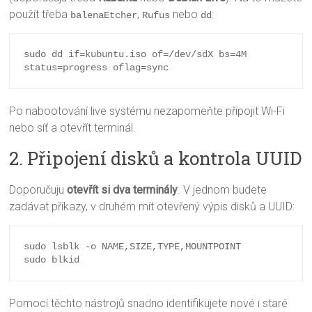
použít třeba
,
nebo
:
balenaEtcher
Rufus
dd
sudo dd if=kubuntu.iso of=/dev/sdX bs=4M 
Po nabootování live systému nezapomeňte připojit Wi-Fi
nebo síť a otevřít terminál.
2. Připojení disků a kontrola UUID
Doporučuju
otevřít si dva terminály
. V jednom budete
zadávat příkazy, v druhém mít otevřený výpis disků a UUID:
sudo lsblk -o NAME,SIZE,TYPE,MOUNTPOINT

Pomocí těchto nástrojů snadno identifikujete nové i staré