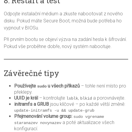
8. Restart a test
Odpojte instalační médium a zkuste nabootovat z nového
disku. Pokud máte Secure Boot, možná bude potřeba ho
vypnout v BIOSu.
Při prvním bootu se objeví výzva na zadání hesla k šifrování.
Pokud vše proběhne dobře, nový systém nabootuje.
Závěrečné tipy
Používejte
u všech příkazů
– tohle není místo pro
sudo
překlepy.
UUID je král
– kontrolujte
,
a porovnávejte.
lsblk
blkid
initramfs a GRUB
jsou klíčové – po každé větší změně:
update-initramfs -u && update-grub
Přejmenování volume group:
sudo vgrename 
a poté aktualizace všech
staranazev novynazev
konfigurací.