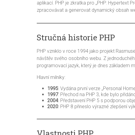
aplikací. PHP je zkratka pro „PHP: Hypertext 
zpracovávat a generovat dynamický obsah w
Stručná historie PHP
PHP vzniklo v roce 1994 jako projekt Rasmuse L
návštěv svého osobního webu. Z jednoduchého
programovací jazyk, který je dnes základem m
Hlavní milníky:
1995
: Vydána první verze „Personal Hom
1997
: Přechod na PHP 3, kde bylo přidáno 
2004
: Představení PHP 5 s podporou obj
2020
: PHP 8 přineslo výrazné zlepšení vý
Vlastnosti PHP