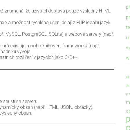
p
což znamená, že uživatel dostává pouze výsledný HTML,
p
axe a možnost rychlého učení dělají z PHP ideální jazyk
t
př. MySQL, PostgreSQL, SQLite) a webové servery (např.
ui
vojářů existuje mnoho knihoven, frameworků (např.
v
snadnění vývoje.
astních rozšíření v jazycích jako C/C++.
w
ai
da
ja
e spustí na serveru.
m
 dynamický obsah (např. HTML, JSON, obrázky).
op
i výsledný obsah.