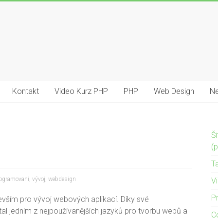
Kontakt
Video Kurz PHP
PHP
Web Design
Ne
Š
(
T
ogramovani
,
vývoj
,
webdesign
Vi
P
devším pro vývoj webových aplikací. Díky své
stal jedním z nejpoužívanějších jazyků pro tvorbu webů a
C