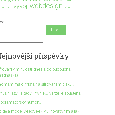
webdesign
vývoj
rtualizace
Zend
ledat
Hledat
Nejnovější příspěvky
ifrování v minulosti, dnes a do budoucna
přednáška)
ak mám málo místa na šifrovaném disku…
rtuální azyl je tady! První RC verze je spuštěna!
rogramátorský humor…
o dělá model DeepSeek-V3 inovativním a jak