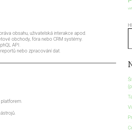
vi
H
Správa obsahu, uživatelská interakce apod.
rnetové obchody, fóra nebo CRM systémy.
raphQL API.
 reportů nebo zpracování dat.
Š
(
T
 platforem.
Vi
ástrojů.
P
C