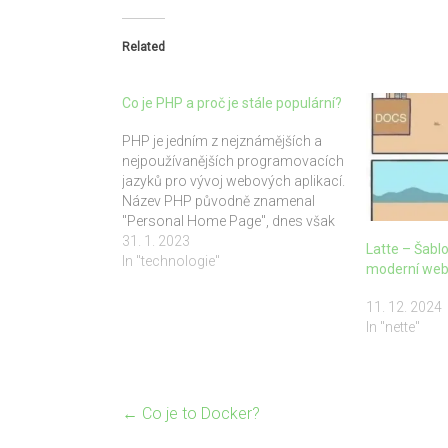
Related
Co je PHP a proč je stále populární?
PHP je jedním z nejznámějších a
nejpoužívanějších programovacích
jazyků pro vývoj webových aplikací.
Název PHP původně znamenal
"Personal Home Page", dnes však
stojí za zkratkou "PHP: Hypertext
31. 1. 2023
Latte – Šabl
Preprocessor". Tento serverový
In "technologie"
moderní we
jazyk byl navržen tak, aby usnadnil
vytváření dynamických webových
11. 12. 2024
stránek, tedy takových, které
In "nette"
mohou měnit svůj obsah v
závislosti na…
←
Co je to Docker?