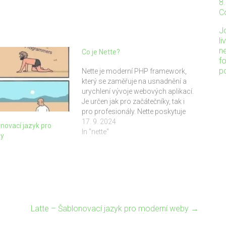
8
C
J
li
n
Co je Nette?
f
p
Nette je moderní PHP framework,
který se zaměřuje na usnadnění a
urychlení vývoje webových aplikací.
Je určen jak pro začátečníky, tak i
pro profesionály. Nette poskytuje
robustní základ pro vývoj
17. 9. 2024
onovací jazyk pro
bezpečných, škálovatelných a
In "nette"
by
udržitelných aplikací. Výhody Nette
při vývoji aplikací Zde je shrnutí
hlavních výhod, které Nette přináší:
BezpečnostNette chrání…
Latte – Šablonovací jazyk pro moderní weby
→