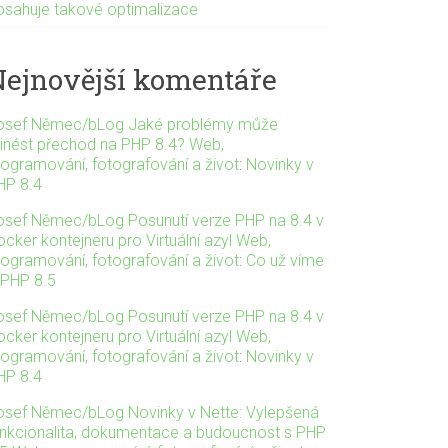
osahuje takové optimalizace
Nejnovější komentáře
osef Němec/bLog Jaké problémy může
řinést přechod na PHP 8.4? Web,
rogramování, fotografování a život
:
Novinky v
HP 8.4
osef Němec/bLog Posunutí verze PHP na 8.4 v
cker kontejneru pro Virtuální azyl Web,
rogramování, fotografování a život
:
Co už víme
 PHP 8.5
osef Němec/bLog Posunutí verze PHP na 8.4 v
cker kontejneru pro Virtuální azyl Web,
rogramování, fotografování a život
:
Novinky v
HP 8.4
osef Němec/bLog Novinky v Nette: Vylepšená
unkcionalita, dokumentace a budoucnost s PHP