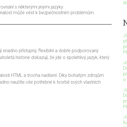
d
rovnání s některými jinými jazyky.
 znalost může vést k bezpečnostním problémům.
J
p
p
jí snadno přístupný, flexibilní a dobře podporovaný
P
oletá historie dokazují, že jde o spolehlivý jazyk, který
J
Do
p
znalosti HTML a trocha nadšení. Díky bohatým zdrojům
o
nadno naučíte vše potřebné k tvorbě svých vlastních
J
Do
p
P
J
f