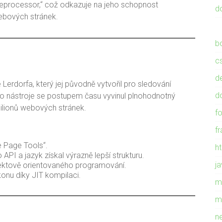
Preprocessor,“ což odkazuje na jeho schopnost
d
ebových stránek.
b
c
d
erdorfa, který jej původně vytvořil pro sledování
d
 nástroje se postupem času vyvinul plnohodnotný
ilionů webových stránek.
f
f
e Page Tools“.
h
API a jazyk získal výrazně lepší strukturu.
ja
ektově orientovaného programování.
konu díky JIT kompilaci.
m
m
n