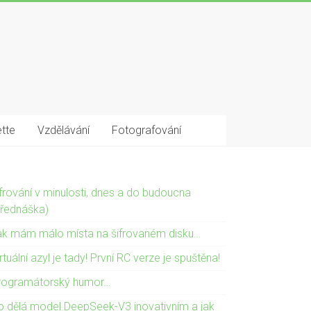
tte
Vzdělávání
Fotografování
ifrování v minulosti, dnes a do budoucna
přednáška)
ak mám málo místa na šifrovaném disku…
rtuální azyl je tady! První RC verze je spuštěna!
rogramátorský humor…
o dělá model DeepSeek-V3 inovativním a jak