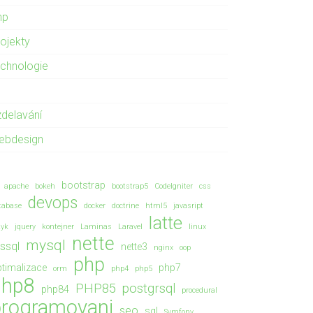
hp
rojekty
echnologie
zdelavání
ebdesign
bootstrap
apache
bokeh
bootstrap5
CodeIgniter
css
devops
tabase
docker
doctrine
html5
javasript
latte
zyk
jquery
kontejner
Laminas
Laravel
linux
nette
mysql
ssql
nette3
nginx
oop
php
timalizace
php7
orm
php4
php5
php8
PHP85
postgrsql
php84
procedural
programovani
seo
sql
Symfony