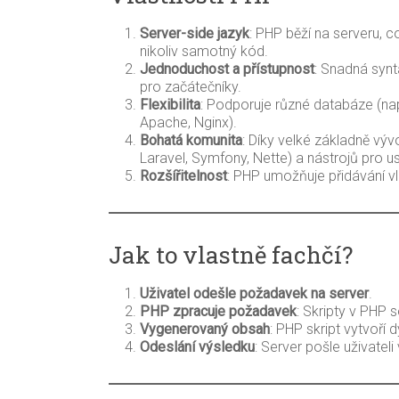
Server-side jazyk
: PHP běží na serveru, 
nikoliv samotný kód.
Jednoduchost a přístupnost
: Snadná synt
pro začátečníky.
Flexibilita
: Podporuje různé databáze (na
Apache, Nginx).
Bohatá komunita
: Díky velké základně vý
Laravel, Symfony, Nette) a nástrojů pro u
Rozšířitelnost
: PHP umožňuje přidávání vl
Jak to vlastně fachčí?
Uživatel odešle požadavek na server
.
PHP zpracuje požadavek
: Skripty v PHP s
Vygenerovaný obsah
: PHP skript vytvoří
Odeslání výsledku
: Server pošle uživatel