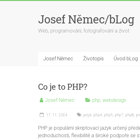
Skip
to
Josef Němec/bLog
content
Web, programování, fotografování a život
Josef Němec
Životopis
Úvod bLog
Co je to PHP?
Josef Němec
php
,
webdesign
17. 11. 2024
jazyk
,
php4
,
php5
,
php7
,
php8
,
pr
PHP je populární skriptovací jazyk určený pře
jednoduchosti, flexibilitě a široké podpoře se 