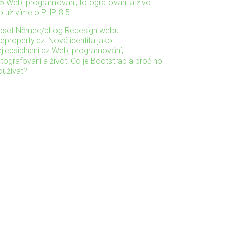
.5 Web, programování, fotografování a život
:
o už víme o PHP 8.5
osef Němec/bLog Redesign webu
veproperty.cz: Nová identita jako
ejlepsiplneni.cz Web, programování,
otografování a život
:
Co je Bootstrap a proč ho
oužívat?