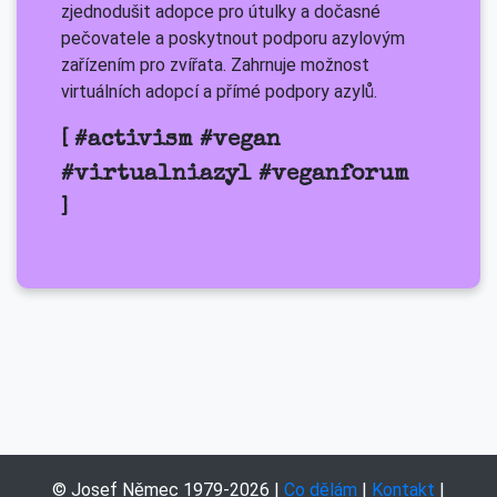
zjednodušit adopce pro útulky a dočasné
pečovatele a poskytnout podporu azylovým
zařízením pro zvířata. Zahrnuje možnost
virtuálních adopcí a přímé podpory azylů.
[ #activism #vegan
#virtualniazyl #veganforum
]
© Josef Němec 1979-2026 |
Co dělám
|
Kontakt
|