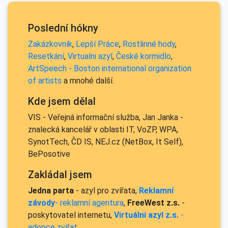
Poslední hókny
Zakázkovník
,
Lepší Práce
,
Rostlinné hody
,
Resetkání
,
Virtualni azyl
,
České kormidlo
,
ArtSpeech - Boston international organization
of artists
a mnohé další.
Kde jsem dělal
VIS - Veřejná informační služba, Jan Janka -
znalecká kancelář v oblasti IT, VoZP, WPA,
SynotTech, ČD IS, NEJ.cz (NetBox, It Self),
BePosotive
Zakládal jsem
Jedna parta
- azyl pro zvířata,
Reklamní
závody
- reklamní agentura
,
FreeWest z.s.
-
poskytovatel internetu,
Virtuální azyl z.s.
-
adopce zvířat