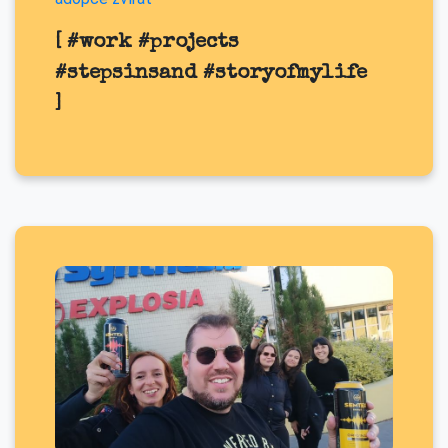
[ #work #projects
#stepsinsand #storyofmylife
]