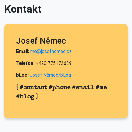
Kontakt
Josef Němec
Email:
me@josefnemec.cz
Telefon:
+420 775172639
bLog:
Josef Němec/bLog
[ #contact #phone #email #me
#blog ]