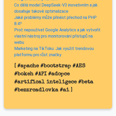
Co dělá model DeepSeek-V3 inovativním a jak
dosahuje takové optimalizace
Jaké problémy může přinést přechod na PHP
8.4?
Proč nepoužívat Google Analytics a jak vytvořit
vlastní nástroj pro monitorování přístupů na
webu
Marketing na TikToku: Jak využít trendovou
platformu pro růst značky
[
#apache
#bootstrap
#AES
#bokeh
#API
#adopce
#artifical inteligece
#beta
#bezzrcadlovka
#ai
]