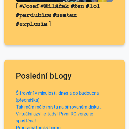
[ #Josef #Miláček #žen #lol
#pardubice #semtex
#explosia ]
Poslední bLogy
Šifrování v minulosti, dnes a do budoucna
(přednáška)
Tak mám málo místa na šifrovaném disku…
Virtuální azyl je tady! První RC verze je
spuštěna!
Programátorský humor…